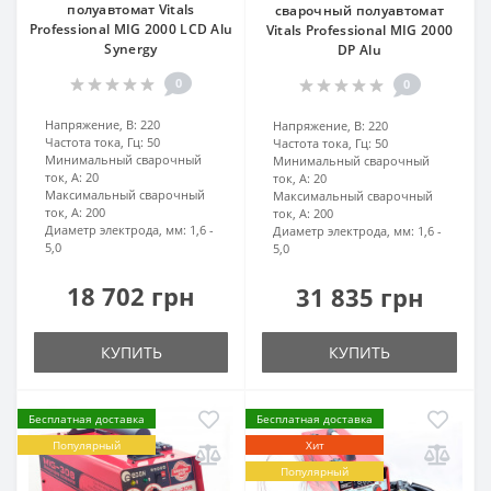
полуавтомат Vitals
сварочный полуавтомат
Professional MIG 2000 LCD Alu
Vitals Professional MIG 2000
Synergy
DP Alu
0
0
Напряжение, В:
220
Напряжение, В:
220
Частота тока, Гц:
50
Частота тока, Гц:
50
Минимальный сварочный
Минимальный сварочный
ток, А:
20
ток, А:
20
Максимальный сварочный
Максимальный сварочный
ток, А:
200
ток, А:
200
Диаметр электрода, мм:
1,6 -
Диаметр электрода, мм:
1,6 -
5,0
5,0
18 702 грн
31 835 грн
КУПИТЬ
КУПИТЬ
Бесплатная доставка
Бесплатная доставка
Популярный
Хит
Популярный