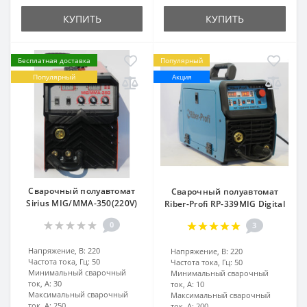
КУПИТЬ
КУПИТЬ
Бесплатная доставка
Популярный
Популярный
Акция
Сварочный полуавтомат
Сварочный полуавтомат
Sirius MIG/MMA-350(220V)
Riber-Profi RP-339MIG Digital
0
3
Напряжение, В:
220
Напряжение, В:
220
Частота тока, Гц:
50
Частота тока, Гц:
50
Минимальный сварочный
Минимальный сварочный
ток, А:
30
ток, А:
10
Максимальный сварочный
Максимальный сварочный
ток, А:
250
ток, А:
200