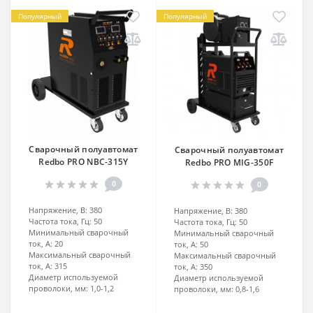
Популярный
Популярный
Сварочный полуавтомат
Сварочный полуавтомат
Redbo PRO NBC-315Y
Redbo PRO MIG-350F
0
0
Напряжение, В:
380
Напряжение, В:
380
Частота тока, Гц:
50
Частота тока, Гц:
50
Минимальный сварочный
Минимальный сварочный
ток, А:
20
ток, А:
50
Максимальный сварочный
Максимальный сварочный
ток, А:
315
ток, А:
350
Диаметр используемой
Диаметр используемой
проволоки, мм:
1,0-1,2
проволоки, мм:
0,8-1,6