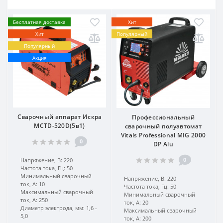
Бесплатная доставка
Хит
Хит
Популярный
Популярный
Акция
Сварочный аппарат Искра
Профессиональный
MCTD-520D(5в1)
сварочный полуавтомат
Vitals Professional MIG 2000
0
DP Alu
0
Напряжение, В:
220
Частота тока, Гц:
50
Минимальный сварочный
Напряжение, В:
220
ток, А:
10
Частота тока, Гц:
50
Максимальный сварочный
Минимальный сварочный
ток, А:
250
ток, А:
20
Диаметр электрода, мм:
1,6 -
Максимальный сварочный
5,0
ток, А:
200