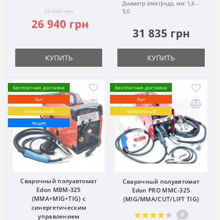
Диаметр электрода, мм:
1,6 -
28 760 грн
5,0
26 940 грн
31 835 грн
КУПИТЬ
КУПИТЬ
Бесплатная доставка
Бесплатная доставка
Хит
Хит
Популярный
Популярный
Акция
Сварочный полуавтомат
Сварочный полуавтомат
Edon MBM-325
Edon PRO MMC-325
(MMA+MIG+TIG) с
(MIG/MMA/CUT/LIFT TIG)
синергетическим
9
управлением