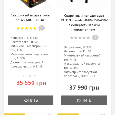
Сварочный полуавтомат
Сварочный полуавтомат
Kaiser MIG-350 3в1
PATON StandardMIG-350-400V
с синергетическим
1
управлением
0
Напряжение, В:
380
Частота тока, Гц:
50
Минимальный сварочный
Напряжение, В:
380
ток, А:
60
Частота тока, Гц:
50
Максимальный сварочный
Минимальный сварочный
ток, А:
350
ток, А:
16
Диаметр используемой
Максимальный сварочный
проволоки, мм:
0,8-1,6
ток, А:
350
Диаметр используемой
40 100 грн
проволоки, мм:
0,6-1,4
35 550 грн
37 990 грн
КУПИТЬ
КУПИТЬ