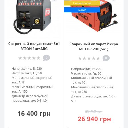
Популярный
Акция
Сварочный полуавтомат 3в1
Сварочный аппарат Искра
PATON EuroMIG
MCTD-520D(5в1)
0
0
Напряжение, В:
220
Напряжение, В:
220
Частота тока, Гц:
50
Частота тока, Гц:
50
Минимальный сварочный
Минимальный сварочный
ток, А:
8
ток, А:
10
Максимальный сварочный
Максимальный сварочный
ток, А:
150
ток, А:
250
Диаметр используемой
Диаметр электрода, мм:
1,6 -
проволоки, мм:
0,6-1,0
5,0
16 400 грн
28 760 грн
26 940 грн