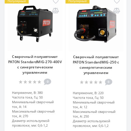
Популярный
Популярный
Сварочный полуавтомат
Сварочный полуавтомат
PATON StandardMIG-270-400V
PATON StandardMIG-250 с
с синергетическим
синергетическим
управлением
управлением
0
0
Напряжение, В:
380
Напряжение, В:
220
Частота тока, Гц:
50
Частота тока, Гц:
50
Минимальный сварочный
Минимальный сварочный
ток, А:
14
ток, А:
12
Максимальный сварочный
Максимальный сварочный
ток, А:
270
ток, А:
250
Диаметр используемой
Диаметр используемой
проволоки, мм:
0,6-1,2
проволоки, мм:
0,6-1,2