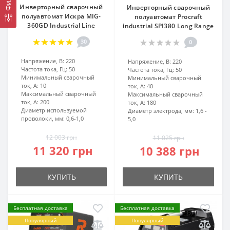
Инверторный сварочный
Инверторный сварочный
полуавтомат Искра MIG-
полуавтомат Procraft
360GD Industrial Line
industrial SPI380 Long Range
30
0
Напряжение, В:
220
Напряжение, В:
220
Частота тока, Гц:
50
Частота тока, Гц:
50
Минимальный сварочный
Минимальный сварочный
ток, А:
10
ток, А:
40
Максимальный сварочный
Максимальный сварочный
ток, А:
200
ток, А:
180
Диаметр используемой
Диаметр электрода, мм:
1,6 -
проволоки, мм:
0,6-1,0
5,0
12 003 грн
11 025 грн
11 320 грн
10 388 грн
КУПИТЬ
КУПИТЬ
Бесплатная доставка
Бесплатная доставка
Популярный
Популярный