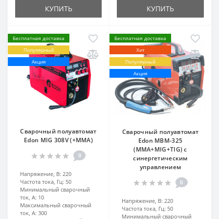
КУПИТЬ
КУПИТЬ
Бесплатная доставка
Бесплатная доставка
Популярный
Хит
Акция
Популярный
Акция
Сварочный полуавтомат
Сварочный полуавтомат
Edon MIG 308V (+MMA)
Edon MBM-325
(MMA+MIG+TIG) с
0
синергетическим
управлением
Напряжение, В:
220
Частота тока, Гц:
50
0
Минимальный сварочный
ток, А:
10
Напряжение, В:
220
Максимальный сварочный
Частота тока, Гц:
50
ток, А:
300
Минимальный сварочный