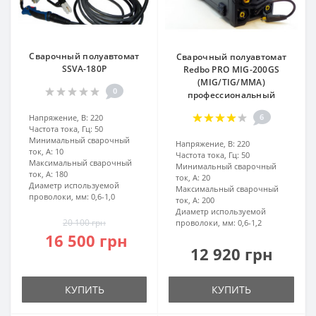
Сварочный полуавтомат
Сварочный полуавтомат
SSVA-180P
Redbo PRO MIG-200GS
(MIG/TIG/MMA)
0
профессиональный
6
Напряжение, В:
220
Частота тока, Гц:
50
Минимальный сварочный
Напряжение, В:
220
ток, А:
10
Частота тока, Гц:
50
Максимальный сварочный
Минимальный сварочный
ток, А:
180
ток, А:
20
Диаметр используемой
Максимальный сварочный
проволоки, мм:
0,6-1,0
ток, А:
200
Диаметр используемой
20 100 грн
проволоки, мм:
0,6-1,2
16 500 грн
12 920 грн
КУПИТЬ
КУПИТЬ