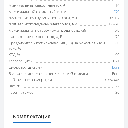
Минимальный сварочный ток, А
14
Максимальный сварочный ток, А
270
Диаметр используемой проволоки, мм
0,6-1,2
Диаметр используемых электродов, мм
1,6-6,0
Максимальная потребляемая мощность, кВт
6.9
Напряжение холостого хода, В
75
Продолжительность включения (ПВ) на максимальном
60
токе, %
КПД, %
90
Класс защиты
IP21
Цифровой дисплей
Есть
Быстросъемное соединение для MIG-горелки
Есть
Габаритные размеры, см
31х62х46
Вес, кг
27
Гарантия, мес
36
Комплектация