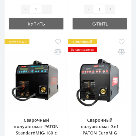
-
+
-
+
КУПИТЬ
КУПИТЬ
Популярный
Популярный
Заканчивается
Сварочный
Сварочный
полуавтомат PATON
полуавтомат 3в1
StandardMIG-160 с
PATON EuroMIG