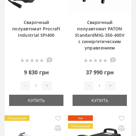
Сварочный
Сварочный
полуавтомат Procraft
полуавтомат PATON
industrial SPI400
StandardMIG-350-400V
с синергетическим
управлением
0
0
9 830 грн
37 990 грн
-
+
-
+
КУПИТЬ
КУПИТЬ
Популярный
Хит
Популярный