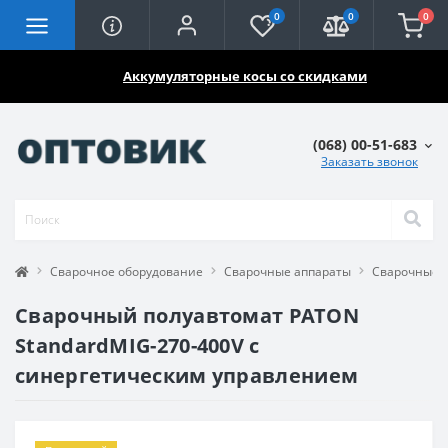
0
0
0
🔥🔥🔥
Аккумуляторные косы со скидками
(068) 00-51-683
Заказать звонок
Сварочное оборудование
Сварочные аппараты
Сварочные 
Сварочный полуавтомат PATON
StandardMIG-270-400V с
синергетическим управлением