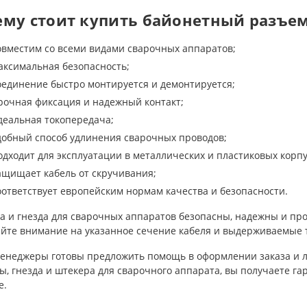
ему стоит купить байонетный разъе
овместим со всеми видами сварочных аппаратов;
аксимальная безопасность;
оединение быстро монтируется и демонтируется;
рочная фиксация и надежный контакт;
деальная токопередача;
добный способ удлинения сварочных проводов;
одходит для эксплуатации в металлических и пластиковых корпу
ащищает кабель от скручивания;
оответствует европейским нормам качества и безопасности.
а и гнезда для сварочных аппаратов безопасны, надежны и пр
йте внимание на указанное сечение кабеля и выдерживаемые т
енеджеры готовы предложить помощь в оформлении заказа и л
, гнезда и штекера для сварочного аппарата, вы получаете г
е.