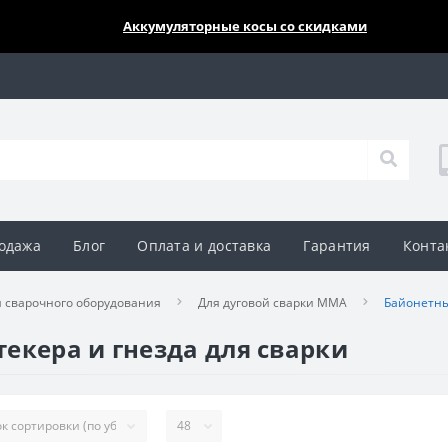
🔥🔥🔥
Аккумуляторные косы со скидками
одажа
Блог
Оплата и доставка
Гарантия
Конта
 сварочного оборудования
Для дуговой сварки MMA
Байонетны
екера и гнезда для сварки