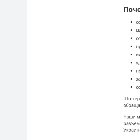
Поч
с
м
с
п
и
у
п
з
с
Штекер
обраща
Наши м
разъемы
Украин