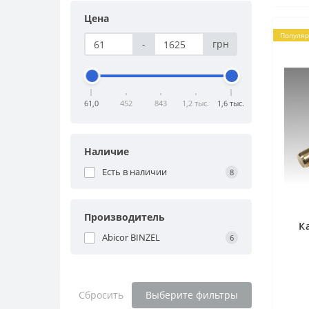
Цена
Популя
-
грн
61,0
452
843
1,2 тыс.
1,6 тыс.
Наличие
Есть в наличии
8
Производитель
К
Abicor BINZEL
6
Сбросить
Выберите фильтры