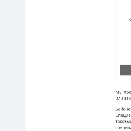
К
Мы пре
или зак
Байонет
Специа
токовы
специа