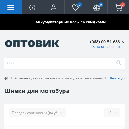
0
0
0
🔥🔥🔥
Аккумуляторные косы со скидками
(068) 00-51-683
Заказать звонок
Комплектующие, запчасти и расходные материалы
Шнеки для 
Шнеки для мотобура