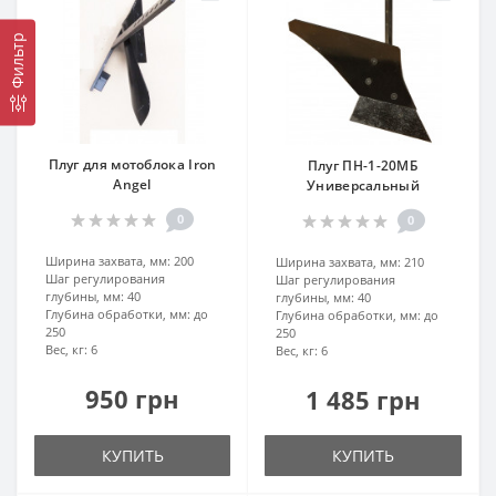
Фильтр
Плуг для мотоблока Iron
Плуг ПН-1-20МБ
Angel
Универсальный
0
0
Ширина захвата, мм:
200
Ширина захвата, мм:
210
Шаг регулирования
Шаг регулирования
глубины, мм:
40
глубины, мм:
40
Глубина обработки, мм:
до
Глубина обработки, мм:
до
250
250
Вес, кг:
6
Вес, кг:
6
950 грн
1 485 грн
КУПИТЬ
КУПИТЬ