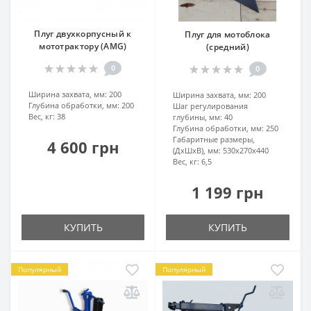
Плуг двухкорпусный к
Плуг для мотоблока
мототрактору (AMG)
(средний)
0
0
Ширина захвата, мм:
200
Ширина захвата, мм:
200
Глубина обработки, мм:
200
Шаг регулирования
Вес, кг:
38
глубины, мм:
40
Глубина обработки, мм:
250
Габаритные размеры,
4 600 грн
(ДхШхВ), мм:
530х270х440
Вес, кг:
6,5
1 199 грн
КУПИТЬ
КУПИТЬ
Популярный
Популярный