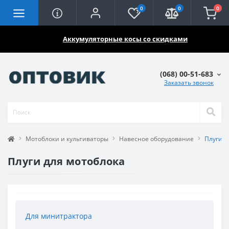
0
0
0
🔥🔥🔥
Аккумуляторные косы со скидками
(068) 00-51-683
Заказать звонок
Мотоблоки и культиваторы
Навесное оборудование
Плуги д
Плуги для мотоблока
Для минитрактора