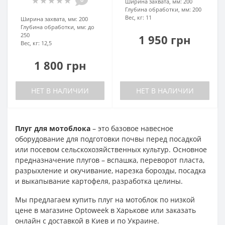
Ширина захвата, мм:
200
Глубина обработки, мм:
200
Вес, кг:
11
Ширина захвата, мм:
200
Глубина обработки, мм:
до
250
1 950 грн
Вес, кг:
12,5
1 800 грн
НЕТ В НАЛИЧИИ
НЕТ В НАЛИЧИИ
Плуг для мотоблока
– это базовое навесное
оборудование для подготовки почвы перед посадкой
или посевом сельскохозяйственных культур. Основное
предназначение плугов – вспашка, переворот пласта,
разрыхление и окучивание, нарезка борозды, посадка
и выкапывание картофеля, разработка целины.
Мы предлагаем купить плуг на мотоблок по низкой
цене в магазине Optoweek в Харькове или заказать
онлайн с доставкой в Киев и по Украине.