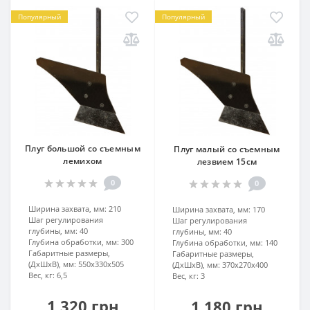
Популярный
Популярный
Плуг большой со съемным
Плуг малый со съемным
лемихом
лезвием 15см
0
0
Ширина захвата, мм:
210
Ширина захвата, мм:
170
Шаг регулирования
Шаг регулирования
глубины, мм:
40
глубины, мм:
40
Глубина обработки, мм:
300
Глубина обработки, мм:
140
Габаритные размеры,
Габаритные размеры,
(ДхШхВ), мм:
550х330х505
(ДхШхВ), мм:
370х270х400
Вес, кг:
6,5
Вес, кг:
3
1 320 грн
1 180 грн