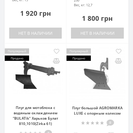
250
Вес, кг:
12,7
1 920 грн
1 800 грн
НЕТ В НАЛИЧИИ
НЕТ В НАЛИЧИИ
Популярный
Популярный
Продано
Продано
Плуг для мотоблока с
Плуг большой AGROMARKA
водяным охлаждением
LUXE с опoрным колесом
"BULATik" Харьков Булат
0
810,1010(Zirka 61)
0