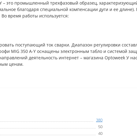
-Y – это промышленный трехфазовый образец, характеризующи
альное благодаря специальной компенсации дуги и ее длине).
 Во время работы используется:
овать поступающий ток сварки. Диапазон регулировки составляе
Профи MIG 350 A-Y оснащены электронным табло и системой за
направлений деятельность интернет – магазина Optoweek У на
ным ценам.
380
50
40