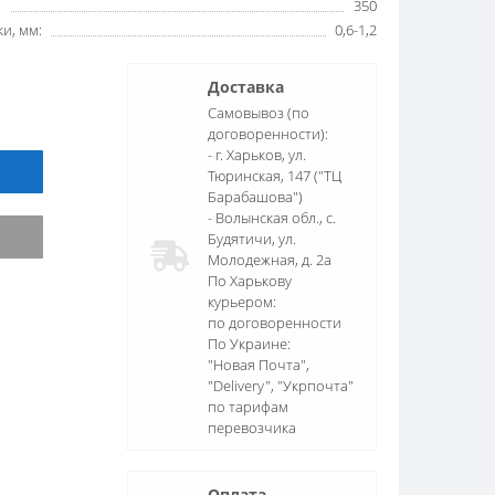
:
350
и, мм:
0,6-1,2
Доставка
Самовывоз (по
договоренности):
- г. Харьков, ул.
Тюринская, 147 ("ТЦ
Барабашова")
- Волынская обл., c.
Будятичи, ул.
Молодежная, д. 2а
По Харькову
курьером:
по договоренности
По Украине:
"Новая Почта",
"Delivery", "Укрпочта"
по тарифам
перевозчика
Оплата