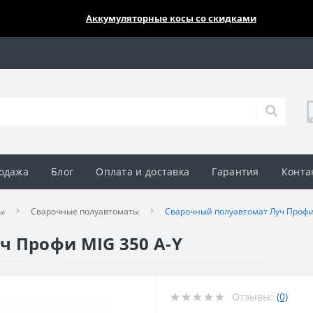
🔥🔥🔥
Аккумуляторные косы со скидками
одажа
Блог
Оплата и доставка
Гарантия
Конта
ы
Сварочные полуавтоматы
Сварочный полуавтомат Луч Профи
ч Профи MIG 350 A-Y
Отзывы:
(0)