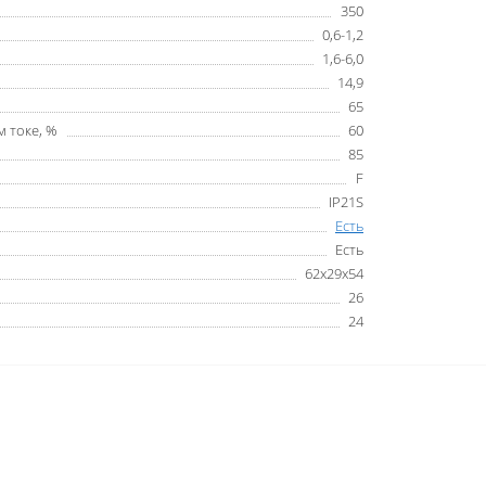
350
0,6-1,2
1,6-6,0
14,9
65
 токе, %
60
85
F
IP21S
Есть
Есть
62х29х54
26
24