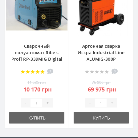
Сварочный
Аргонная сварка
полуавтомат Riber-
Искра Industrial Line
Profi RP-339MIG Digital
ALUMIG-300P
3
0
11 535 грн
76 800 грн
10 170 грн
69 975 грн
-
+
-
+
КУПИТЬ
КУПИТЬ