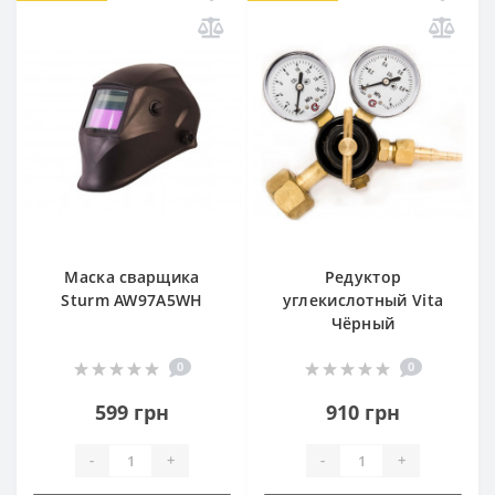
Маска сварщика
Редуктор
Sturm AW97A5WH
углекислотный Vita
Чёрный
0
0
599 грн
910 грн
-
+
-
+