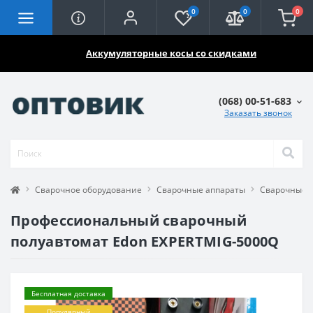
0
0
0
🔥🔥🔥
Аккумуляторные косы со скидками
(068) 00-51-683
Заказать звонок
Сварочное оборудование
Сварочные аппараты
Сварочные 
Профессиональный сварочный
полуавтомат Edon EXPERTMIG-5000Q
Бесплатная доставка
Популярный