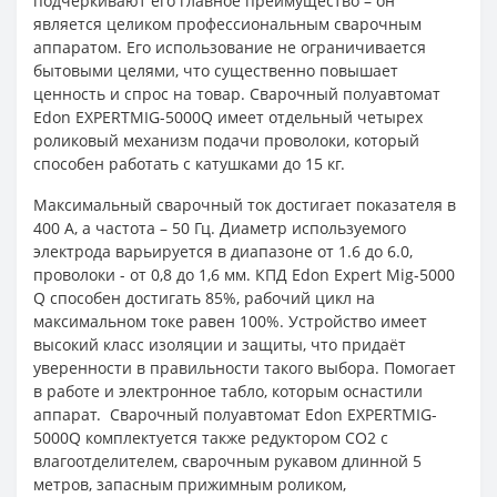
подчёркивают его главное преимущество – он
является целиком профессиональным сварочным
аппаратом. Его использование не ограничивается
бытовыми целями, что существенно повышает
ценность и спрос на товар. Сварочный полуавтомат
Edon EXPERTMIG-5000Q имеет отдельный четырех
роликовый механизм подачи проволоки, который
способен работать с катушками до 15 кг.
Максимальный сварочный ток достигает показателя в
400 А, а частота – 50 Гц. Диаметр используемого
электрода варьируется в диапазоне от 1.6 до 6.0,
проволоки - от 0,8 до 1,6 мм. КПД Edon Expert Mig-5000
Q способен достигать 85%, рабочий цикл на
максимальном токе равен 100%. Устройство имеет
высокий класс изоляции и защиты, что придаёт
уверенности в правильности такого выбора. Помогает
в работе и электронное табло, которым оснастили
аппарат. Сварочный полуавтомат Edon EXPERTMIG-
5000Q комплектуется также редуктором СО2 с
влагоотделителем, сварочным рукавом длинной 5
метров, запасным прижимным роликом,