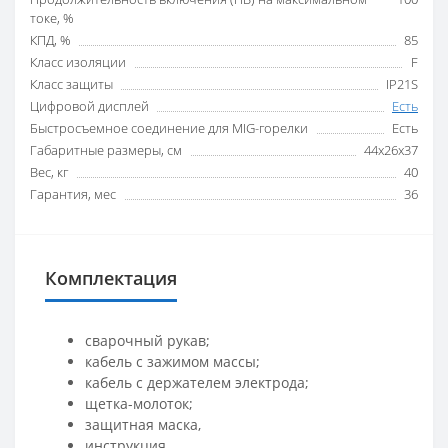
токе, %
КПД, %
85
Класс изоляции
F
Класс защиты
IP21S
Цифровой дисплей
Есть
Быстросъемное соединение для MIG-горелки
Есть
Габаритные размеры, см
44х26х37
Вес, кг
40
Гарантия, мес
36
Комплектация
сварочный рукав;
кабель с зажимом массы;
кабель с держателем электрода;
щетка-молоток;
защитная маска,
инструкция