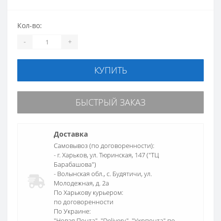
Кол-во:
-
+
КУПИТЬ
БЫСТРЫЙ ЗАКАЗ
Доставка
Самовывоз (по договоренности):
- г. Харьков, ул. Тюринская, 147 ("ТЦ
Барабашова")
- Волынская обл., c. Будятичи, ул.
Молодежная, д. 2а
По Харькову курьером:
по договоренности
По Украине:
"Новая Почта", "Delivery", "Укрпочта" по