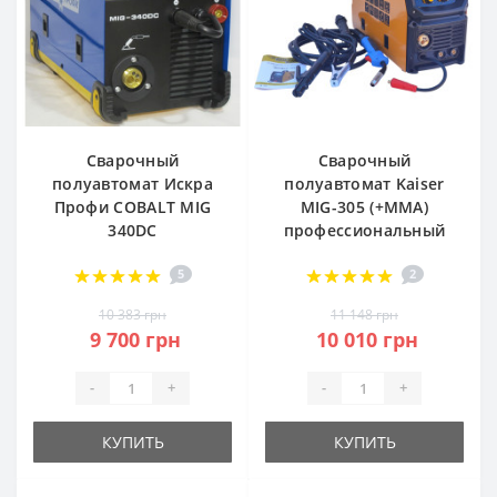
Сварочный
Сварочный
полуавтомат Искра
полуавтомат Kaiser
Профи COBALT MIG
MIG-305 (+MMA)
340DC
профессиональный
5
2
10 383 грн
11 148 грн
9 700 грн
10 010 грн
-
+
-
+
КУПИТЬ
КУПИТЬ