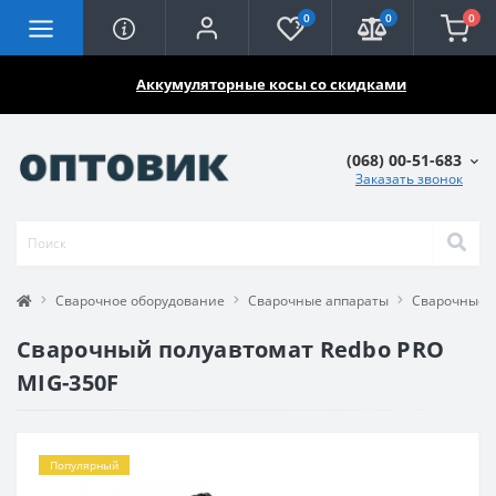
0
0
0
🔥🔥🔥
Аккумуляторные косы со скидками
(068) 00-51-683
Заказать звонок
Сварочное оборудование
Сварочные аппараты
Сварочные 
Сварочный полуавтомат Redbo PRO
MIG-350F
Популярный