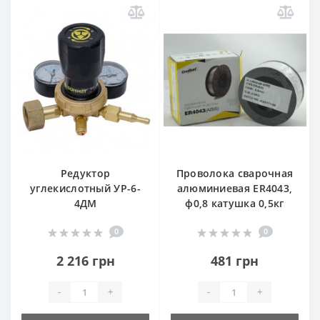
Редуктор
Проволока сварочная
углекислотный УР-6-
алюминиевая ER4043,
4ДМ
ф0,8 катушка 0,5кг
0
0
2 216 грн
481 грн
-
+
-
+