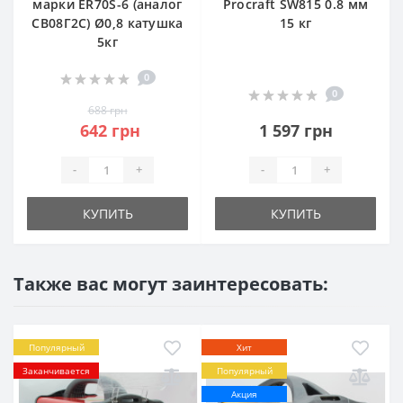
марки ER70S-6 (аналог
Procraft SW815 0.8 мм
СВ08Г2С) Ø0,8 катушка
15 кг
5кг
0
0
688 грн
642 грн
1 597 грн
-
+
-
+
КУПИТЬ
КУПИТЬ
Также вас могут заинтересовать:
Популярный
Хит
Заканчивается
Популярный
Акция