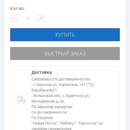
Кол-во:
-
+
КУПИТЬ
БЫСТРЫЙ ЗАКАЗ
Доставка
Самовывоз (по договоренности):
- г. Харьков, ул. Тюринская, 147 ("ТЦ
Барабашова")
- Волынская обл., c. Будятичи, ул.
Молодежная, д. 2а
По Харькову курьером:
по договоренности
По Украине:
"Новая Почта", "Delivery", "Укрпочта" по
тарифам перевозчика