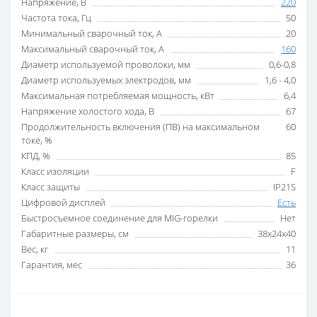
Напряжение, В
220
Частота тока, Гц
50
Минимальный сварочный ток, А
20
Максимальный сварочный ток, А
160
Диаметр используемой проволоки, мм
0,6-0,8
Диаметр используемых электродов, мм
1,6 - 4,0
Максимальная потребляемая мощность, кВт
6,4
Напряжение холостого хода, В
67
Продолжительность включения (ПВ) на максимальном
60
токе, %
КПД, %
85
Класс изоляции
F
Класс защиты
IP21S
Цифровой дисплей
Есть
Быстросъемное соединение для MIG-горелки
Нет
Габаритные размеры, см
38x24x40
Вес, кг
11
Гарантия, мес
36