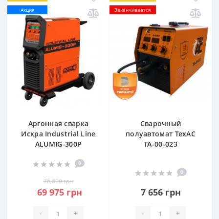
Акция
Заканчивается
Аргонная сварка
Сварочный
Искра Industrial Line
полуавтомат ТехАС
ALUMIG-300P
ТА-00-023
0
0
76 800 грн
69 975 грн
7 656 грн
-
+
-
+