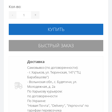
Кол-во:
-
+
КУПИТЬ
БЫСТРЫЙ ЗАКАЗ
Доставка
Самовывоз (по договоренности):
- г. Харьков, ул. Тюринская, 147 ("ТЦ
Барабашова")
- Волынская обл., c. Будятичи, ул.
Молодежная, д. 2а
По Харькову курьером:
по договоренности
По Украине:
"Новая Почта", "Delivery", "Укрпочта" по
тарифам перевозчика