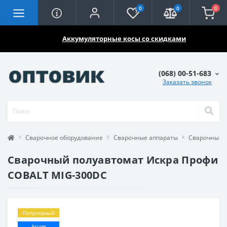
0
0
0
🔥🔥🔥
Аккумуляторные косы со скидками
(068) 00-51-683
Заказать звонок
Сварочное оборудование
Сварочные аппараты
Сварочные 
Сварочный полуавтомат Искра Профи
COBALT MIG-300DC
Популярный
Акция