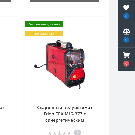
0
Бесплатная доставка
Популярный
0
0
ат
Сварочный полуавтомат
Edon TEX MIG-377 с
синергетическим
управлением
0