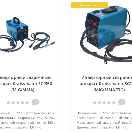
Популярный
нверторный сварочный
Инверторный сварочн
парат Kraissmann SG'350
аппарат Kraissmann SG'
(MIG/MMA)
(MIG/MMA/TIG)
0
0
жение, В:
220
Частота тока, Гц:
50
Напряжение, В:
220
Частота тока,
имальный сварочный ток, А:
20
Минимальный сварочный ток, 
мальный сварочный ток, А:
120
Максимальный сварочный ток, А
тр электрода, мм:
1,6 - 4,0
Диаметр электрода, мм:
1,6 - 4,0