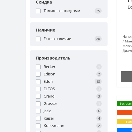
С
Скидка
E
Только со cкидками
25
Наличие
Напря
Есть в наличии
80
Мин
Макси
Диаме
Производитель
Becker
1
Edison
2
Edon
18
ELTOS
1
Grand
3
Grosser
1
Бесплат
Jasic
6
Kaiser
4
Поп
Kraissmann
2