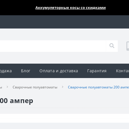
🔥🔥🔥
Аккумуляторные косы со скидками
одажа
Блог
Оплата и доставка
Гарантия
Конта
ы
Сварочные полуавтоматы
Сварочные полуавтоматы 200 амп
00 ампер