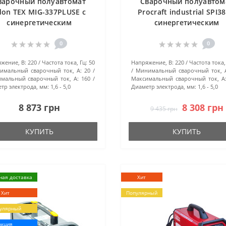
варочный полуавтомат
Сварочный полуавтом
don TEX MIG-337PLUSE с
Procraft industrial SPI38
синергетическим
синергетическим
управлением
управлением
0
0
жение, В:
220
Частота тока, Гц:
50
Напряжение, В:
220
Частота тока,
имальный сварочный ток, А:
20
Минимальный сварочный ток, 
мальный сварочный ток, А:
160
Максимальный сварочный ток, А
тр электрода, мм:
1,6 - 5,0
Диаметр электрода, мм:
1,6 - 5,0
8 873 грн
8 308 грн
9 435 грн
КУПИТЬ
КУПИТЬ
ная доставка
Хит
Хит
Популярный
улярный
Акция