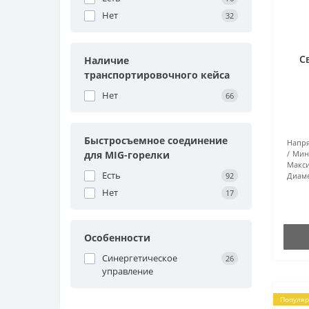
Нет
32
С
Наличие
транспортировочного кейса
Нет
66
Быстросъемное соединение
Напря
для MIG-горелки
Мин
Макси
Есть
92
Диаме
Нет
17
Особенности
Синергетическое
26
управление
Популя