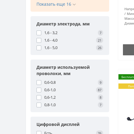
Показать еще 16
Напря
Мин
Макси
Диаметр электрода, мм
Диаме
1,6 - 3,2
7
1,6 - 4,0
21
1,6 - 5,0
26
Диаметр используемой
проволоки, мм
Бесплат
0,6-0,8
9
Поп
0,6-1,0
87
0,6-1,2
8
0,8-1,0
7
Цифровой дисплей
Есть
76