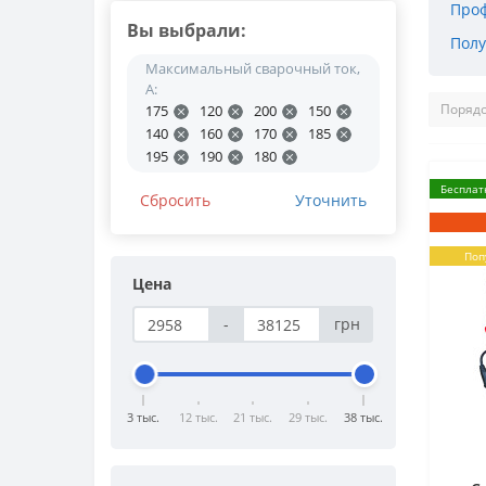
Проф
Вы выбрали:
Полу
Максимальный сварочный ток,
А:
175
120
200
150
140
160
170
185
195
190
180
Бесплат
Сбросить
Уточнить
Поп
Цена
-
грн
3 тыс.
12 тыс.
21 тыс.
29 тыс.
38 тыс.