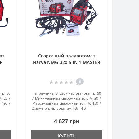
ат
Сварочный полуавтомат
ER
Narva NMG-320 5 IN 1 MASTER
0
 Гц:
50
Напряжение, В:
220
Частота тока, Гц:
50
А:
20
Минимальный сварочный ток, А:
20
:
190
Максимальный сварочный ток, А:
150
Диаметр электрода, мм:
1,6 - 4,0
4 627 грн
КУПИТЬ