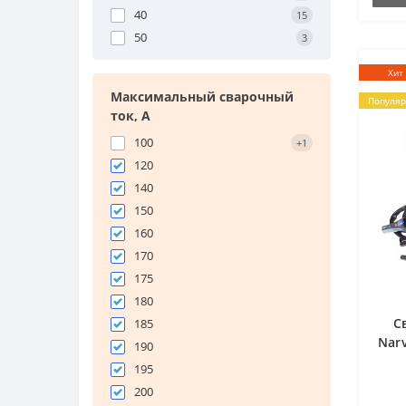
40
15
50
3
Хит
Максимальный сварочный
Популя
ток, А
100
+1
120
140
150
160
170
175
180
С
185
Nar
190
195
200