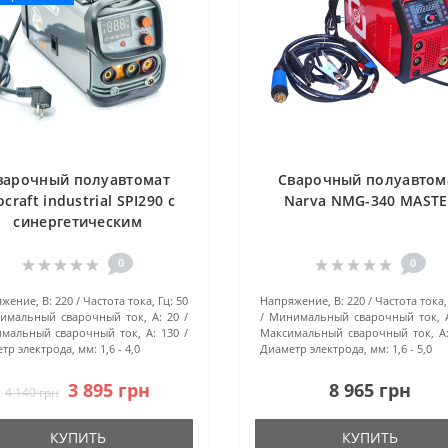
варочный полуавтомат
Сварочный полуавтом
ocraft industrial SPI290 с
Narva NMG-340 MAST
синергетическим
управлением
0
0
жение, В:
220
Частота тока, Гц:
50
Напряжение, В:
220
Частота тока,
имальный сварочный ток, А:
20
Минимальный сварочный ток, 
мальный сварочный ток, А:
130
Максимальный сварочный ток, А
тр электрода, мм:
1,6 - 4,0
Диаметр электрода, мм:
1,6 - 5,0
3 895 грн
8 965 грн
4 140 грн
КУПИТЬ
КУПИТЬ