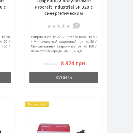
ат
Сварочный полуавтомат
0 с
Procraft industrial SPI320 с
синергетическим
управлением
0
 Гц:
50
Напряжение, В:
220
Частота тока, Гц:
50
А:
20
Минимальный сварочный ток, А:
20
:
180
Максимальный сварочный ток, А:
160
Диаметр электрода, мм:
1,6 - 4,0
8 874 грн
9 560 грн
КУПИТЬ
Популярный