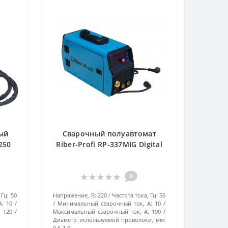
ый
Сварочный полуавтомат
250
Riber-Profi RP-337MIG Digital
0
 Гц:
50
Напряжение, В:
220
Частота тока, Гц:
50
А:
10
Минимальный сварочный ток, А:
10
:
120
Максимальный сварочный ток, А:
190
Диаметр используемой проволоки, мм:
0,6-1,0