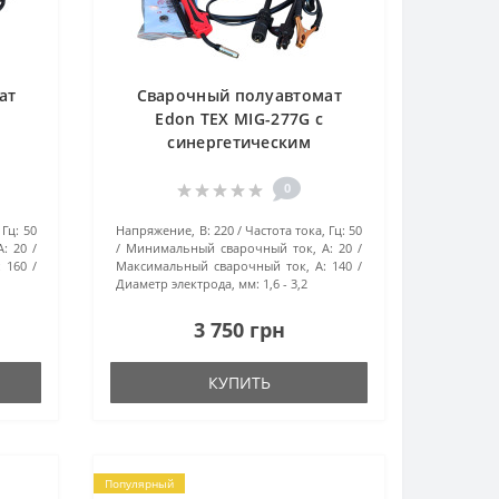
ат
Сварочный полуавтомат
Edon TEX MIG-277G с
синергетическим
управлением
0
 Гц:
50
Напряжение, В:
220
Частота тока, Гц:
50
А:
20
Минимальный сварочный ток, А:
20
:
160
Максимальный сварочный ток, А:
140
Диаметр электрода, мм:
1,6 - 3,2
3 750 грн
КУПИТЬ
Популярный