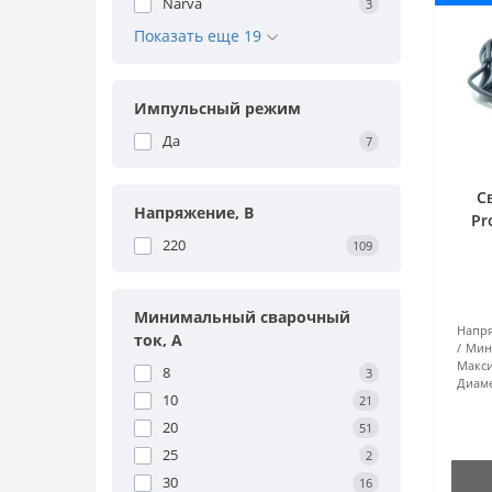
Narva
3
Показать еще 19
Импульсный режим
Да
7
С
Напряжение, В
Pr
220
109
Минимальный сварочный
Напря
ток, А
Мин
Макси
8
3
Диаме
10
21
20
51
25
2
30
16