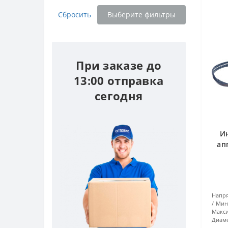
Сбросить
Выберите фильтры
При заказе до
13:00 отправка
сегодня
И
ап
Напря
Мин
Макси
Диаме