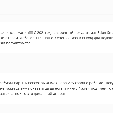
ая информация!!!! С 2021года сварочный полуавтомат Edon Sm
ки с газом. Добавлен клапан отсечения газа и выход для подк
ли полуавтомата)
обувал варыть вовсех рыжымах Edon 275 хорошо работает поку
не кажетца ему понвавитца да есть и минус 4 электрод тянит с 
зательство что это домашний апарат