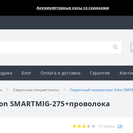
🔥🔥🔥
Аккумуляторные косы со скидками
одажа
Блог
Оплата и доставка
Гарантия
Конта
ы
Сварочные полуавтоматы
Сварочный полуавтомат Edon SMA
on SMARTMIG-275+проволока
Отзывы:
(3)