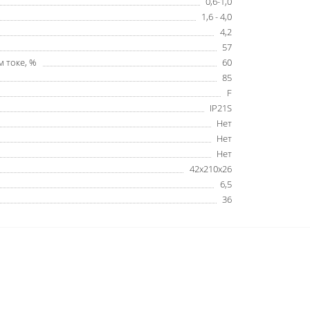
0,6-1,0
1,6 - 4,0
4,2
57
 токе, %
60
85
F
IP21S
Нет
Нет
Нет
42х210х26
6,5
36