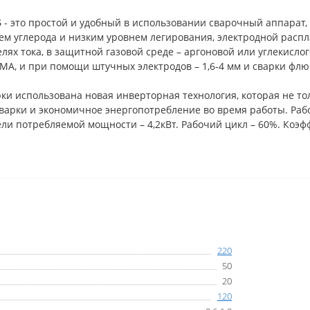
5
- это простой и удобный в использовании сварочный аппарат
ем углерода и низким уровнем легирования, электродной расп
елях тока, в защитной газовой среде – аргоновой или углекислог
МА, и при помощи штучных электродов – 1,6-4 мм и сварки флю
ки использована новая инверторная технология, которая не тол
варки и экономичное энергопотребление во время работы. Рабо
ели потребляемой мощности – 4,2кВт. Рабочий цикл – 60%. Коэффи
220
50
20
120