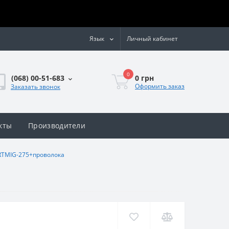
Язык
Личный кабинет
0
0 грн
(068) 00-51-683
Оформить заказ
Заказать звонок
кты
Производители
RTMIG-275+проволока