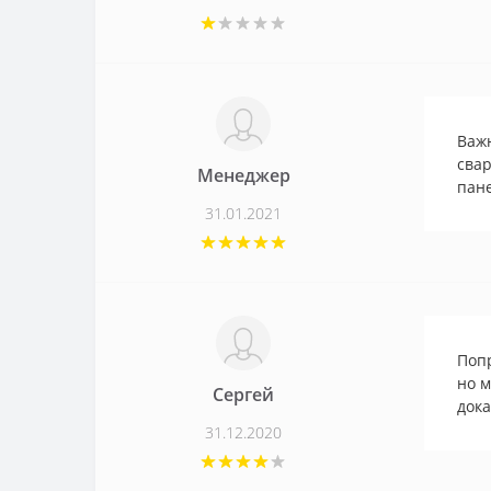
Важн
свар
Менеджер
пане
31.01.2021
Попр
но м
Сергей
дока
31.12.2020