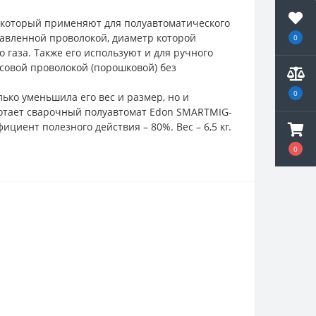
, который применяют для полуавтоматического
лавленной проволокой, диаметр которой
0
о газа. Также его используют и для ручного
совой проволокой (порошковой) без
0
ько уменьшила его вес и размер, но и
тает с
варочный полуавтомат Edon SMARTMIG-
циент полезного действия – 80%. Вес – 6,5 кг.
0