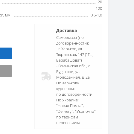
20
:
120
и, мм:
0,6-1,0
Доставка
Самовывоз (по
договоренности):
- г. Харьков, ул.
Тюринская, 147 ("ТЦ
Барабашова")
- Волынская обл., c.
Будятичи, ул.
Молодежная, д. 2а
По Харькову
курьером:
по договоренности
По Украине:
"Новая Почта",
"Delivery", "Укрпочта"
по тарифам
перевозчика