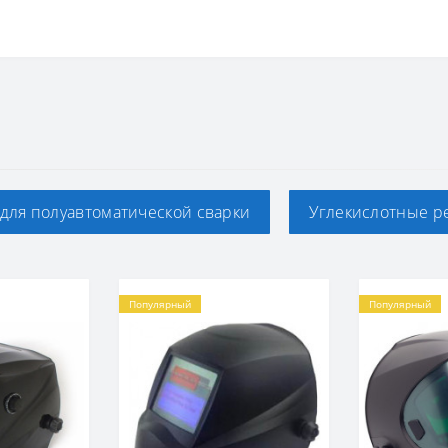
для полуавтоматической сварки
Углекислотные р
Популярный
Популярный