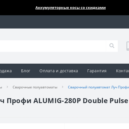
🔥🔥🔥
Аккумуляторные косы со скидками
одажа
Блог
Оплата и доставка
Гарантия
Конта
ы
Сварочные полуавтоматы
Сварочный полуавтомат Луч Профи
 Профи ALUMIG-280P Double Pulse