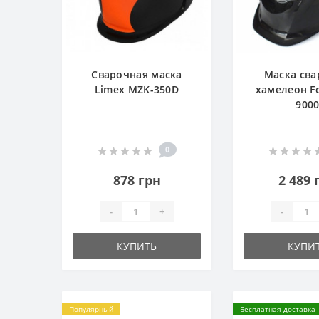
Сварочная маска
Маска св
Limex MZK-350D
хамелеон F
900
0
878 грн
2 489 
-
+
-
КУПИТЬ
КУПИ
Популярный
Бесплатная доставка