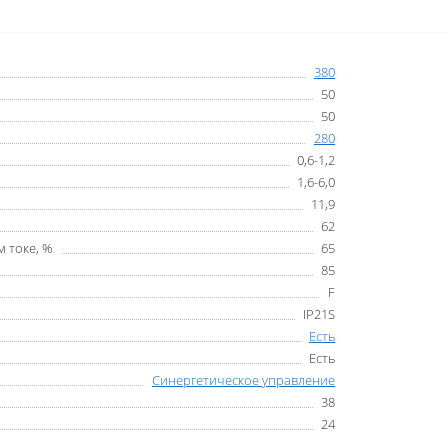
380
50
50
280
0,6-1,2
1,6-6,0
11,9
62
 токе, %
65
85
F
IP21S
Есть
Есть
Синергетическое управление
38
24