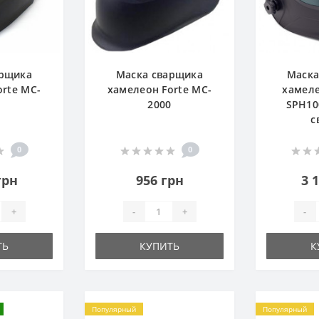
арщика
Маска сварщика
Маска
orte MC-
хамелеон Forte MC-
хамеле
0
2000
SPH10
с
0
0
грн
956 грн
3 
+
-
+
-
ТЬ
КУПИТЬ
К
Популярный
Популярный