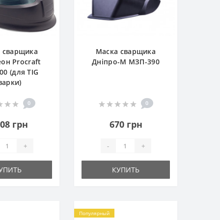
 сварщика
Маска сварщика
он Procraft
Дніпро-М МЗП-390
00 (для TIG
варки)
0
0
108 грн
670 грн
+
-
+
УПИТЬ
КУПИТЬ
Популярный