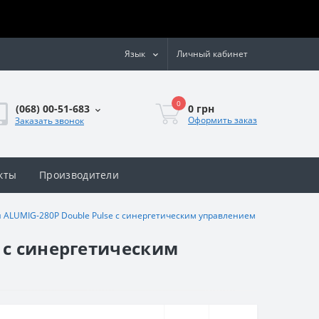
Язык
Личный кабинет
0
0 грн
(068) 00-51-683
Оформить заказ
Заказать звонок
кты
Производители
 ALUMIG-280P Double Pulse с синергетическим управлением
 с синергетическим