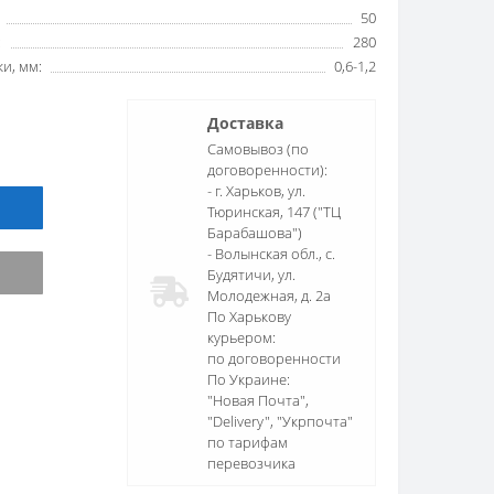
50
:
280
и, мм:
0,6-1,2
Доставка
Самовывоз (по
договоренности):
- г. Харьков, ул.
Тюринская, 147 ("ТЦ
Барабашова")
- Волынская обл., c.
Будятичи, ул.
Молодежная, д. 2а
По Харькову
курьером:
по договоренности
По Украине:
"Новая Почта",
"Delivery", "Укрпочта"
по тарифам
перевозчика