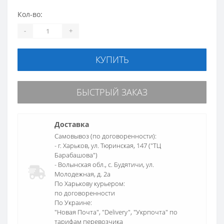
Кол-во:
-
+
КУПИТЬ
БЫСТРЫЙ ЗАКАЗ
Доставка
Самовывоз (по договоренности):
- г. Харьков, ул. Тюринская, 147 ("ТЦ
Барабашова")
- Волынская обл., c. Будятичи, ул.
Молодежная, д. 2а
По Харькову курьером:
по договоренности
По Украине:
"Новая Почта", "Delivery", "Укрпочта" по
тарифам перевозчика