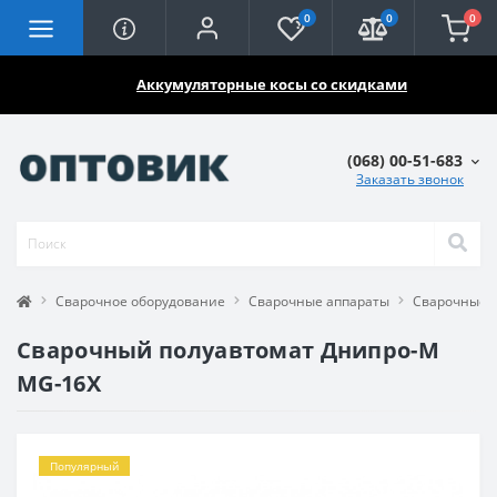
0
0
0
🔥🔥🔥
Аккумуляторные косы со скидками
(068) 00-51-683
Заказать звонок
Сварочное оборудование
Сварочные аппараты
Сварочные 
Сварочный полуавтомат Днипро-М
MG-16X
Популярный