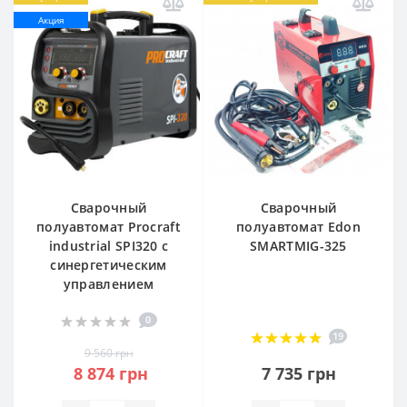
Акция
Сварочный
Сварочный
полуавтомат Procraft
полуавтомат Edon
industrial SPI320 с
SMARTMIG-325
синергетическим
управлением
0
19
9 560 грн
8 874 грн
7 735 грн