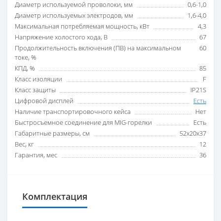
Диаметр используемой проволоки, мм
0,6-1,0
Диаметр используемых электродов, мм
1,6-4,0
Максимальная потребляемая мощность, кВт
4,3
Напряжение холостого хода, В
67
Продолжительность включения (ПВ) на максимальном
60
токе, %
КПД, %
85
Класс изоляции
F
Класс защиты
IP21S
Цифровой дисплей
Есть
Наличие транспортировочного кейса
Нет
Быстросъемное соединение для MIG-горелки
Есть
Габаритные размеры, см
52х20х37
Вес, кг
12
Гарантия, мес
36
Комплектация