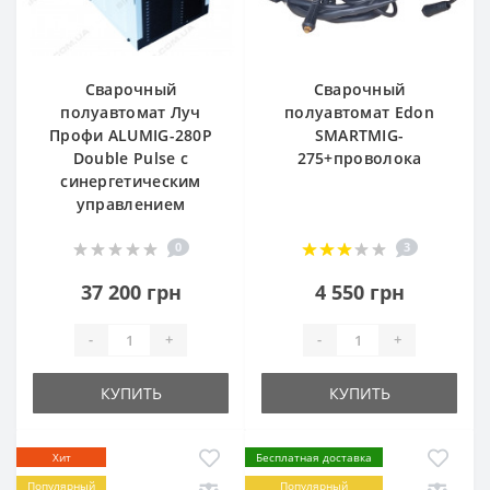
Сварочный
Сварочный
полуавтомат Луч
полуавтомат Edon
Профи ALUMIG-280P
SMARTMIG-
Double Pulse с
275+проволока
синергетическим
управлением
0
3
37 200 грн
4 550 грн
-
+
-
+
КУПИТЬ
КУПИТЬ
Хит
Бесплатная доставка
Популярный
Популярный