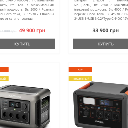
ея:
LiFePo (6000+)
Номинальная
Батарея:
Lifepo4
Номина
сть, Вт:
1200
Максимальная
мощность, Вт:
2500
Максима
вая) мощность, Вт:
2000
Розетки
(пиковая) мощность, Вт:
4000
Р
енного тока, В:
1*230
Способы
переменного тока, В:
4*230
В
ки:
от сети, от солнца
2*USB,1*USB 3.0,2*Type C,4*DC 12
49 900 грн
33 900 грн
53 000 грн
КУПИТЬ
КУПИТЬ
Хит
рный
Популярный