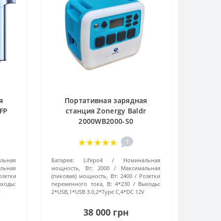
я
Портативная зарядная
FP
станция Zonergy Baldr
2000WB2000-S0
1
льная
Батарея:
Lifepo4
Номинальная
льная
мощность, Вт:
2000
Максимальная
озетки
(пиковая) мощность, Вт:
2400
Розетки
ыходы:
переменного тока, В:
4*230
Выходы:
V
2*USB,1*USB 3.0,2*Type C,4*DC 12V
38 000 грн