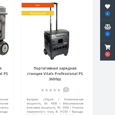
Хит
Популярный
0
0
0
я
Портативная зарядная
al PS
станция Vitals Professional PS
3600qc
0
льная
Батарея:
Lifepo4
Номинальная
льная
мощность, Вт:
4500
Максимальная
озетки
(пиковая) мощность, Вт:
5500
Розетки
ыходы:
переменного тока, В:
5*230
Выходы: