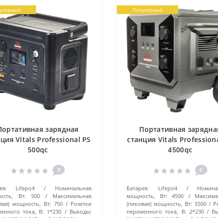
улярный
Популярный
Портативная зарядная
Портативная зарядна
ция Vitals Professional PS
станция Vitals Profession
500qc
4500qc
0
0
ея:
Lifepo4
Номинальная
Батарея:
Lifepo4
Номина
ость, Вт:
500
Максимальная
мощность, Вт:
4500
Максима
вая) мощность, Вт:
750
Розетки
(пиковая) мощность, Вт:
5500
Р
енного тока, В:
1*230
Выходы:
переменного тока, В:
2*230
В