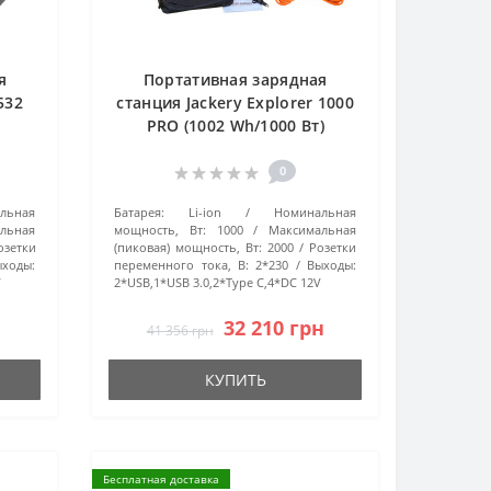
я
Портативная зарядная
532
станция Jackery Explorer 1000
PRO (1002 Wh/1000 Вт)
0
льная
Батарея:
Li-ion
Номинальная
льная
мощность, Вт:
1000
Максимальная
озетки
(пиковая) мощность, Вт:
2000
Розетки
ыходы:
переменного тока, В:
2*230
Выходы:
V
2*USB,1*USB 3.0,2*Type C,4*DC 12V
32 210 грн
41 356 грн
КУПИТЬ
Бесплатная доставка