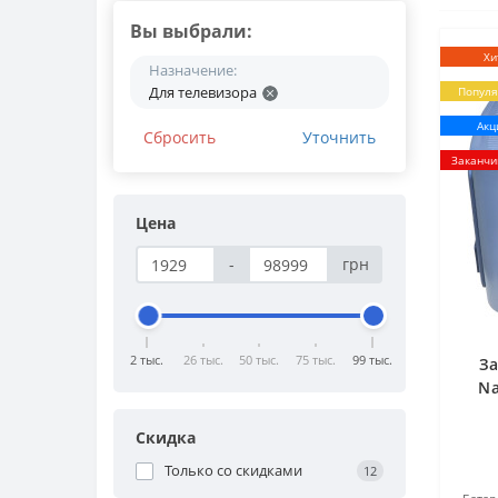
Вы выбрали:
Хи
Назначение:
Для телевизора
Попул
Акц
Сбросить
Уточнить
Заканчи
Цена
-
грн
2 тыс.
26 тыс.
50 тыс.
75 тыс.
99 тыс.
За
Na
Скидка
Только со cкидками
12