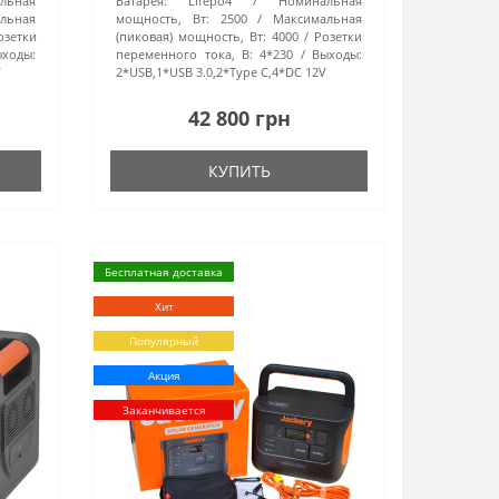
льная
Батарея:
Lifepo4
Номинальная
льная
мощность, Вт:
2500
Максимальная
озетки
(пиковая) мощность, Вт:
4000
Розетки
ыходы:
переменного тока, В:
4*230
Выходы:
V
2*USB,1*USB 3.0,2*Type C,4*DC 12V
42 800 грн
КУПИТЬ
Бесплатная доставка
Хит
Популярный
Акция
Заканчивается