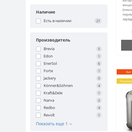
Батар
мощно
(пико
Наличие
перем
заряд
Есть в наличии
21
Производитель
Brevia
5
Edon
1
EnerSol
6
Forte
1
Хит
Jackery
5
Популя
Könner&Söhnen
4
Kraft&Dele
1
Narva
2
Redbo
4
Revolt
1
Показать еще 1