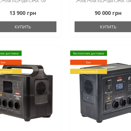
,1*USB 3.0,2*Type C,4*DC 12V
2*USB,1*USB 3.0,2*Type C,4*DC 12
13 900 грн
90 000 грн
КУПИТЬ
КУПИТЬ
ная доставка
Бесплатная доставка
Хит
Хит
улярный
Популярный