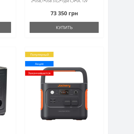
V
2*USB,1*USB 3.0,2*Type C,4*DC 12V
73 350 грн
КУПИТЬ
Популярный
Акция
Заканчивается