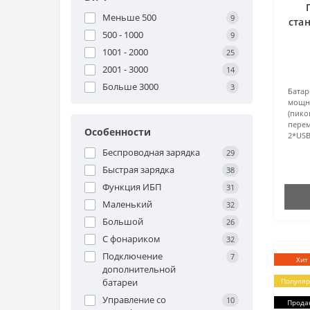
Меньше 500
9
стан
500 - 1000
9
1001 - 2000
25
2001 - 3000
14
Больше 3000
3
Батар
мощно
(пико
перем
Особенности
2*USB
Беспроводная зарядка
29
Быстрая зарядка
38
Функция ИБП
31
Маленький
32
Большой
26
С фонариком
32
Подключение
7
Хит
дополнительной
батареи
Популя
Управление со
10
Прода