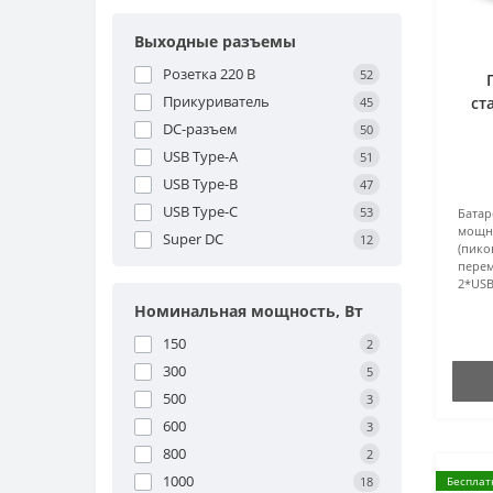
Выходные разъемы
Розетка 220 В
52
Прикуриватель
ст
45
DC-разъем
50
USB Type-A
51
USB Type-B
47
USB Type-C
53
Батар
мощно
Super DC
12
(пико
перем
2*USB
Номинальная мощность, Вт
150
2
300
5
500
3
600
3
800
2
1000
18
Бесплат