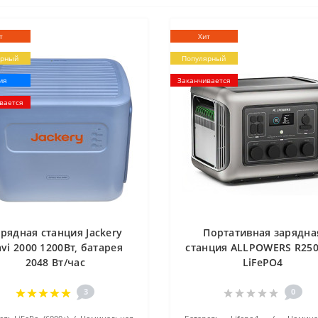
т
Хит
ярный
Популярный
ия
Заканчивается
вается
рядная станция Jackery
Портативная зарядна
vi 2000 1200Вт, батарея
станция ALLPOWERS R250
2048 Вт/час
LiFePO4
3
0