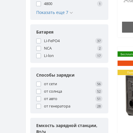
2*USB
4800
1
Показать еще 7
Батарея
Li-FePO4
37
NCA
2
Бесплат
Li-lon
17
Поп
Способы зарядки
от сети
56
от солнца
52
от авто
51
от генератора
28
Емкость зарядной станции,
Вт/ч