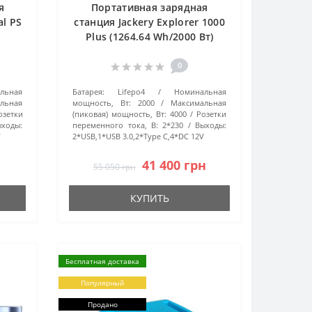
я
Портативная зарядная
al PS
станция Jackery Explorer 1000
Plus (1264.64 Wh/2000 Вт)
0
льная
Батарея:
Lifepo4
Номинальная
льная
мощность, Вт:
2000
Максимальная
озетки
(пиковая) мощность, Вт:
4000
Розетки
ыходы:
переменного тока, В:
2*230
Выходы:
V
2*USB,1*USB 3.0,2*Type C,4*DC 12V
41 400 грн
55 050 грн
КУПИТЬ
Бесплатная доставка
Популярный
Продано