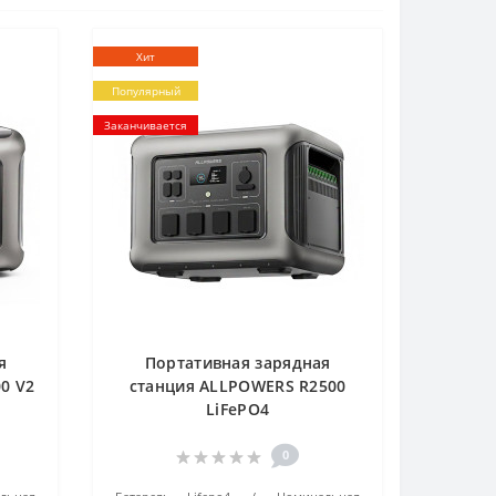
Хит
Популярный
Заканчивается
я
Портативная зарядная
0 V2
станция ALLPOWERS R2500
LiFePO4
0