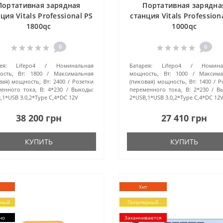
Портативная зарядная
Портативная зарядна
ция Vitals Professional PS
станция Vitals Profession
1800qc
1000qc
0
0
ея:
Lifepo4
Номинальная
Батарея:
Lifepo4
Номина
сть, Вт:
1800
Максимальная
мощность, Вт:
1000
Максима
вая) мощность, Вт:
2400
Розетки
(пиковая) мощность, Вт:
1400
Р
енного тока, В:
4*230
Выходы:
переменного тока, В:
2*230
В
,1*USB 3.0,2*Type C,4*DC 12V
2*USB,1*USB 3.0,2*Type C,4*DC 12
38 200 грн
27 410 грн
КУПИТЬ
КУПИТЬ
Хит
рный
Популярный
но
Заканчивается