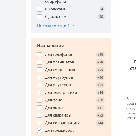
смартфона
С колесами
4
С дисплеем
30
Показать еще 1
Назначение
Для телефонов
+59
Для планшетов
+58
ст
Для смарт-часов
+59
Для ноутбуков
+56
Для роутеров
+59
Для электроники
+44
Батар
Для фена
+18
мощно
Для дома
+51
(пико
перем
Для квартиры
+53
2*USB
Для холодильника
+44
Для телевизора