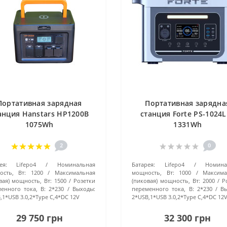
Портативная зарядная
Портативная зарядна
анция Hanstars HP1200B
станция Forte PS-1024L
1075Wh
1331Wh
2
0
ея:
Lifepo4
Номинальная
Батарея:
Lifepo4
Номина
сть, Вт:
1200
Максимальная
мощность, Вт:
1000
Максима
вая) мощность, Вт:
1500
Розетки
(пиковая) мощность, Вт:
2000
Р
енного тока, В:
2*230
Выходы:
переменного тока, В:
2*230
В
,1*USB 3.0,2*Type C,4*DC 12V
2*USB,1*USB 3.0,2*Type C,4*DC 12
29 750 грн
32 300 грн