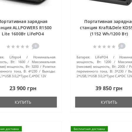
Портативная зарядная
Портативная зарядна
анция ALLPOWERS R1500
станция Kraft&Dele KD5
Lite 1600Вт LiFePO4
(1152 Wh/1200 Вт)
0
0
ея:
Lifepo4
Номинальная
Батарея:
LiFePO4
Номина
сть, Вт:
1600
Максимальная
мощность, Вт:
1200
Максима
вая) мощность, Вт:
3200
Розетки
(пиковая) мощность, Вт:
2000
Р
енного тока, В:
4*230
Выходы:
переменного тока, В:
3*230
В
,1*USB 3.0,2*Type C,4*DC 12V
2*USB,1*USB 3.0,2*Type C,4*DC 12
23 900 грн
39 850 грн
КУПИТЬ
КУПИТЬ
ная доставка
Бесплатная доставка