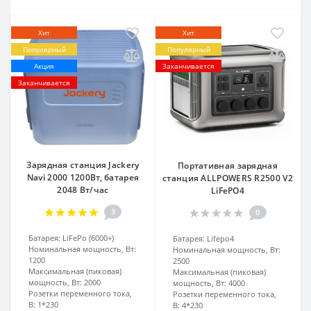
Хит
Хит
Популярный
Популярный
Акция
Заканчивается
Заканчивается
Зарядная станция Jackery
Портативная зарядная
Navi 2000 1200Вт, батарея
станция ALLPOWERS R2500 V2
2048 Вт/час
LiFePO4
3
0
Батарея:
LiFePo (6000+)
Батарея:
Lifepo4
Номинальная мощность, Вт:
Номинальная мощность, Вт:
1200
2500
Максимальная (пиковая)
Максимальная (пиковая)
мощность, Вт:
2000
мощность, Вт:
4000
Розетки переменного тока,
Розетки переменного тока,
В:
1*230
В:
4*230