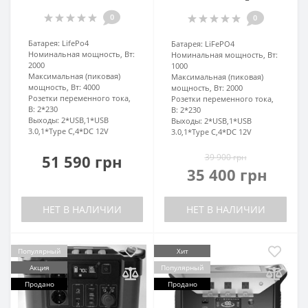
0
0
Батарея:
LifePo4
Батарея:
LiFePO4
Номинальная мощность, Вт:
Номинальная мощность, Вт:
2000
1000
Максимальная (пиковая)
Максимальная (пиковая)
мощность, Вт:
4000
мощность, Вт:
2000
Розетки переменного тока,
Розетки переменного тока,
В:
2*230
В:
2*230
Выходы:
2*USB,1*USB
Выходы:
2*USB,1*USB
3.0,1*Type C,4*DC 12V
3.0,1*Type C,4*DC 12V
51 590 грн
39 900 грн
35 400 грн
НЕТ В НАЛИЧИИ
НЕТ В НАЛИЧИИ
Популярный
Хит
Акция
Популярный
Продано
Продано