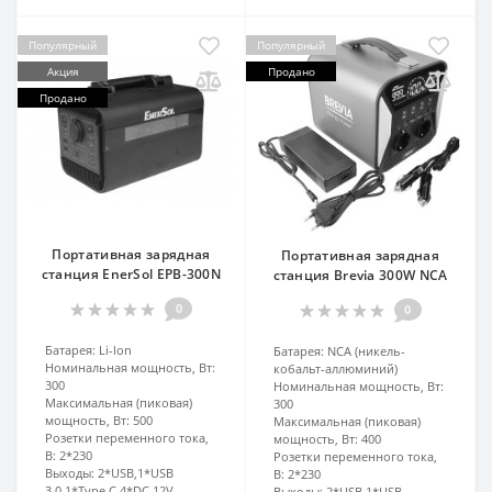
Популярный
Популярный
Акция
Продано
Продано
Портативная зарядная
Портативная зарядная
станция EnerSol EPB-300N
станция Brevia 300W NCA
0
0
Батарея:
Li-lon
Батарея:
NCA (никель-
Номинальная мощность, Вт:
кобальт-аллюминий)
300
Номинальная мощность, Вт:
Максимальная (пиковая)
300
мощность, Вт:
500
Максимальная (пиковая)
Розетки переменного тока,
мощность, Вт:
400
В:
2*230
Розетки переменного тока,
Выходы:
2*USB,1*USB
В:
2*230
3.0,1*Type C,4*DC 12V
Выходы:
2*USB,1*USB