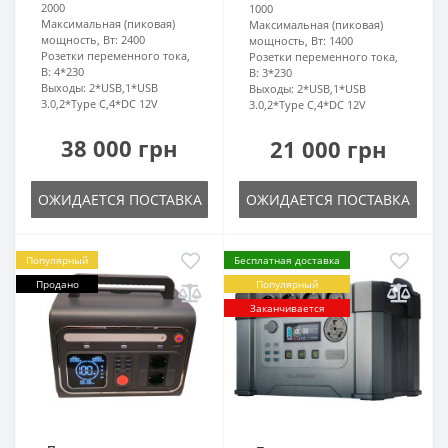
2000
1000
Максимальная (пиковая)
Максимальная (пиковая)
мощность, Вт:
2400
мощность, Вт:
1400
Розетки переменного тока,
Розетки переменного тока,
В:
4*230
В:
3*230
Выходы:
2*USB,1*USB
Выходы:
2*USB,1*USB
3.0,2*Type C,4*DC 12V
3.0,2*Type C,4*DC 12V
38 000 грн
21 000 грн
ОЖИДАЕТСЯ ПОСТАВКА
ОЖИДАЕТСЯ ПОСТАВКА
Популярный
Бесплатная доставка
Продано
Популярный
Заканчивается