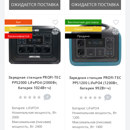
ОЖИДАЕТСЯ ПОСТАВКА
ОЖИДАЕТСЯ ПОСТАВКА
Хит
Бесплатная доставка
Популярный
Популярный
Заканчивается
Продано
Зарядная станция PROFI-TEC
Зарядная станция PROFI-TEC
PPS2000 LiFePO4 (2000Вт,
PPS1200 LiFePO4 (1200Вт,
батарея 1024Вт⋅ч)
батарея 992Вт⋅ч)
0
0
Батарея:
LiFePO4
Батарея:
LiFePO4
Номинальная мощность, Вт:
Номинальная мощность, Вт:
2000
1200
Максимальная (пиковая)
Максимальная (пиковая)
мощность, Вт:
2400
мощность, Вт:
1400