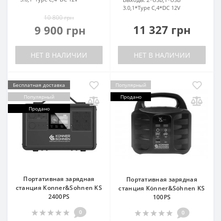
3.0,1*Type C,4*DC 12V
10 800 грн
11 327 грн
9 900 грн
НЕТ В НАЛИЧИИ
НЕТ В НАЛИЧИИ
Бесплатная доставка
Популярный
Популярный
Продано
Продано
Портативная зарядная
Портативная зарядная
станция Konner&Sohnen KS
станция Könner&Söhnen KS
2400PS
100PS
0
0