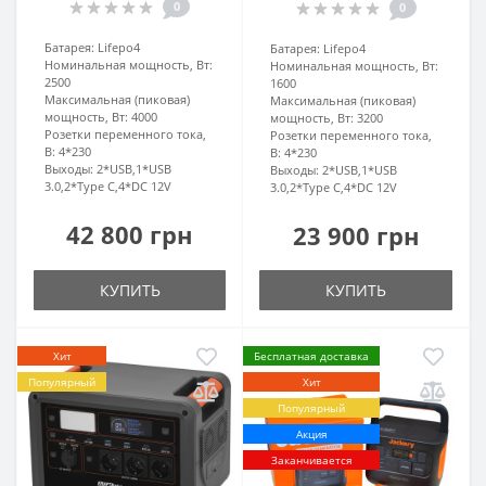
0
0
Батарея:
Lifepo4
Батарея:
Lifepo4
Номинальная мощность, Вт:
Номинальная мощность, Вт:
2500
1600
Максимальная (пиковая)
Максимальная (пиковая)
мощность, Вт:
4000
мощность, Вт:
3200
Розетки переменного тока,
Розетки переменного тока,
В:
4*230
В:
4*230
Выходы:
2*USB,1*USB
Выходы:
2*USB,1*USB
3.0,2*Type C,4*DC 12V
3.0,2*Type C,4*DC 12V
42 800 грн
23 900 грн
КУПИТЬ
КУПИТЬ
Хит
Бесплатная доставка
Популярный
Хит
Популярный
Акция
Заканчивается