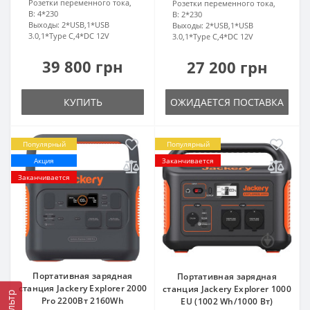
Розетки переменного тока,
Розетки переменного тока,
В:
4*230
В:
2*230
Выходы:
2*USB,1*USB
Выходы:
2*USB,1*USB
3.0,1*Type C,4*DC 12V
3.0,1*Type C,4*DC 12V
39 800 грн
27 200 грн
КУПИТЬ
ОЖИДАЕТСЯ ПОСТАВКА
Популярный
Популярный
Акция
Заканчивается
Заканчивается
Портативная зарядная
Портативная зарядная
станция Jackery Explorer 2000
станция Jackery Explorer 1000
Фильтр
Pro 2200Вт 2160Wh
EU (1002 Wh/1000 Вт)