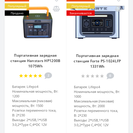
Популярный
Популярный
Продано
Заканчивается
Портативная зарядная
Портативная зарядная
станция Hanstars HP1200B
станция Forte PS-1024LFP
1075Wh
1331Wh
2
0
Батарея:
Lifepo4
Батарея:
Lifepo4
Номинальная мощность, Вт:
Номинальная мощность, Вт:
1200
1000
Максимальная (пиковая)
Максимальная (пиковая)
мощность, Вт:
1500
мощность, Вт:
2000
Розетки переменного тока,
Розетки переменного тока,
В:
2*230
В:
2*230
Выходы:
2*USB,1*USB
Выходы:
2*USB,1*USB
3.0,2*Type C,4*DC 12V
3.0,2*Type C,4*DC 12V