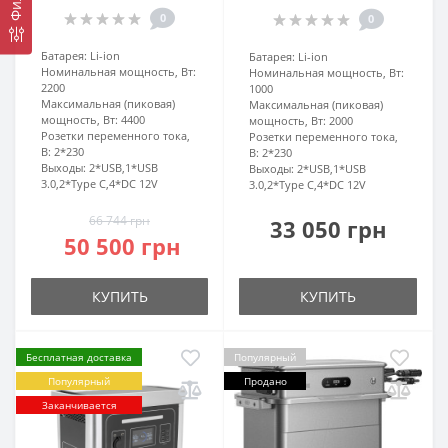
0
0
Батарея:
Li-ion
Батарея:
Li-ion
Номинальная мощность, Вт:
Номинальная мощность, Вт:
2200
1000
Максимальная (пиковая)
Максимальная (пиковая)
мощность, Вт:
4400
мощность, Вт:
2000
Розетки переменного тока,
Розетки переменного тока,
В:
2*230
В:
2*230
Выходы:
2*USB,1*USB
Выходы:
2*USB,1*USB
3.0,2*Type C,4*DC 12V
3.0,2*Type C,4*DC 12V
66 744 грн
33 050 грн
50 500 грн
КУПИТЬ
КУПИТЬ
Бесплатная доставка
Популярный
Популярный
Продано
Заканчивается