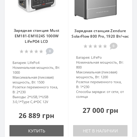
Зарядная станция Must
Зарядная станция Zendure
EM181-EM1024S 1000W
SolarFlow 800 Pro, 1920 Вт/час
LiFePO4 LCD
0
0
Батарея:
LiFePo
Номинальная мощность, Вт:
Батарея:
LifePo4
800
Номинальная мощность, Вт:
Максимальная (пиковая)
1000
мощность, Вт:
1200
Максимальная (пиковая)
Розетки переменного тока,
мощность, Вт:
1500
В:
1*230
Розетки переменного тока,
Способы зарядки:
от сети, от
В:
2*230
солнца
Выходы:
2*USB,1*USB
3.0,1*Type C,4*DC 12V
27 000 грн
26 889 грн
КУПИТЬ
НЕТ В НАЛИЧИИ