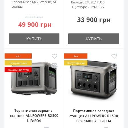
Способы зарядки:
от сети, от
Выходы:
2*USB,1*USB
солнца
3.0,2*Type C,4*DC 12V
53 000 грн
33 900 грн
49 900 грн
КУПИТЬ
КУПИТЬ
Хит
Хит
Популярный
Популярный
Заканчивается
Портативная зарядная
Портативная зарядная
станция ALLPOWERS R2500
станция ALLPOWERS R1500
LiFePO4
Lite 1600Вт LiFePO4