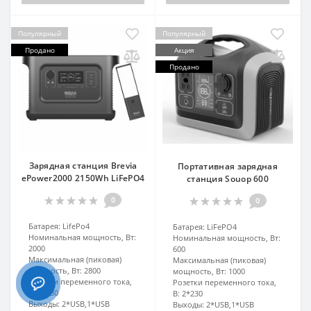
Популярный
Популярный
Продано
Акция
Продано
Зарядная станция Brevia
Портативная зарядная
ePower2000 2150Wh LiFePO4
станция Souop 600
0
0
Батарея:
LifePo4
Батарея:
LiFePO4
Номинальная мощность, Вт:
Номинальная мощность, Вт:
2000
600
Максимальная (пиковая)
Максимальная (пиковая)
мощность, Вт:
2800
мощность, Вт:
1000
Розетки переменного тока,
Розетки переменного тока,
В:
2*230
В:
2*230
Выходы:
2*USB,1*USB
Выходы:
2*USB,1*USB