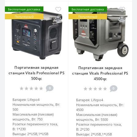
Бесплатная доставка
Бесплатная доставка
Популярный
Популярный
Портативная зарядная
Портативная зарядная
станция Vitals Professional PS
станция Vitals Professional PS
500qc
4500qc
0
0
Батарея:
Lifepo4
Батарея:
Lifepo4
Номинальная мощность, Вт:
Номинальная мощность, Вт:
500
4500
Максимальная (пиковая)
Максимальная (пиковая)
мощность, Вт:
750
мощность, Вт:
5500
Розетки переменного тока,
Розетки переменного тока,
В:
1*230
В:
2*230
Выходы:
2*USB,1*USB
Выходы:
2*USB,1*USB