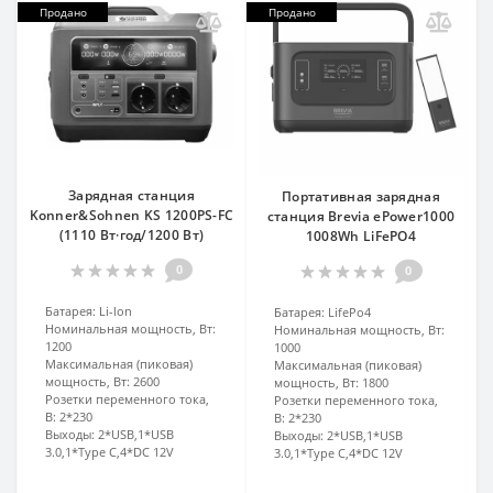
Продано
Продано
Зарядная станция
Портативная зарядная
Konner&Sohnen KS 1200PS-FC
станция Brevia ePower1000
(1110 Вт·год/1200 Вт)
1008Wh LiFePO4
0
0
Батарея:
Li-lon
Батарея:
LifePo4
Номинальная мощность, Вт:
Номинальная мощность, Вт:
1200
1000
Максимальная (пиковая)
Максимальная (пиковая)
мощность, Вт:
2600
мощность, Вт:
1800
Розетки переменного тока,
Розетки переменного тока,
В:
2*230
В:
2*230
Выходы:
2*USB,1*USB
Выходы:
2*USB,1*USB
3.0,1*Type C,4*DC 12V
3.0,1*Type C,4*DC 12V