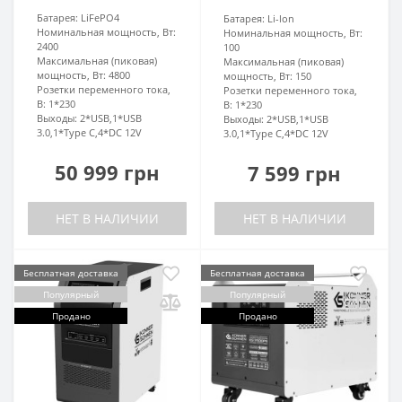
Батарея:
LiFePO4
Батарея:
Li-lon
Номинальная мощность, Вт:
Номинальная мощность, Вт:
2400
100
Максимальная (пиковая)
Максимальная (пиковая)
мощность, Вт:
4800
мощность, Вт:
150
Розетки переменного тока,
Розетки переменного тока,
В:
1*230
В:
1*230
Выходы:
2*USB,1*USB
Выходы:
2*USB,1*USB
3.0,1*Type C,4*DC 12V
3.0,1*Type C,4*DC 12V
50 999 грн
7 599 грн
НЕТ В НАЛИЧИИ
НЕТ В НАЛИЧИИ
Бесплатная доставка
Бесплатная доставка
Популярный
Популярный
Продано
Продано