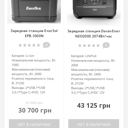
Зарядная станция EnerSol
Зарядная станция DaranEner
EPB-1000N
NEO2000 2074Вт/час
0
0
Батарея:
Li-lon
Батарея:
LifePo4
Номинальная мощность, Вт:
Номинальная мощность, Вт:
1000
2000
Максимальная (пиковая)
Максимальная (пиковая)
мощность, Вт:
2000
мощность, Вт:
2400
Розетки переменного тока,
Розетки переменного тока,
В:
2*230
В:
2*230
Выходы:
2*USB,1*USB
Выходы:
2*USB,1*USB
3.0,1*Type C,4*DC 12V
3.0,1*Type C,4*DC 12V
31 900 грн
43 125 грн
30 700 грн
НЕТ В НАЛИЧИИ
НЕТ В НАЛИЧИИ