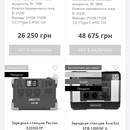
мощность, Вт:
1500
мощность, Вт:
2800
Розетки переменного тока,
Розетки переменного тока,
В:
2*230
В:
2*230
Выходы:
2*USB,1*USB
Выходы:
2*USB,1*USB
3.0,1*Type C,4*DC 12V
3.0,1*Type C,4*DC 12V
26 250 грн
48 675 грн
НЕТ В НАЛИЧИИ
НЕТ В НАЛИЧИИ
Популярный
Бесплатная доставка
Продано
Популярный
Акция
Продано
Зарядная станция Pecron
Зарядная станция EnerSol
E2000LFP
EPB-1000NF_A