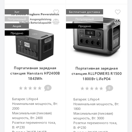
Хит
Бесплатная доставка
Популярный
Популярный
Акция
Продано
Продано
Портативная зарядная
Портативная зарядная
станция Hanstars HP2400B
станция ALLPOWERS R1500
1843Wh
1800Вт LiFePO4
0
0
Батарея:
Lifepo4
Батарея:
Lifepo4
Номинальная мощность, Вт:
Номинальная мощность, Вт:
2000
1800
Максимальная (пиковая)
Максимальная (пиковая)
мощность, Вт:
2400
мощность, Вт:
3000
Розетки переменного тока,
Розетки переменного тока,
В:
4*230
В:
4*230
Выходы:
2*USB,1*USB