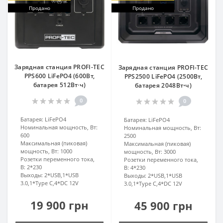
Продано
Продано
Зарядная станция PROFI-TEC
Зарядная станция PROFI-TEC
PPS600 LiFePO4 (600Вт,
PPS2500 LiFePO4 (2500Вт,
батарея 512Вт·ч)
батарея 2048Вт⋅ч)
0
0
Батарея:
LiFePO4
Батарея:
LiFePO4
Номинальная мощность, Вт:
Номинальная мощность, Вт:
600
2500
Максимальная (пиковая)
Максимальная (пиковая)
мощность, Вт:
1000
мощность, Вт:
3000
Розетки переменного тока,
Розетки переменного тока,
В:
2*230
В:
4*230
Выходы:
2*USB,1*USB
Выходы:
2*USB,1*USB
3.0,1*Type C,4*DC 12V
3.0,1*Type C,4*DC 12V
19 900 грн
45 900 грн