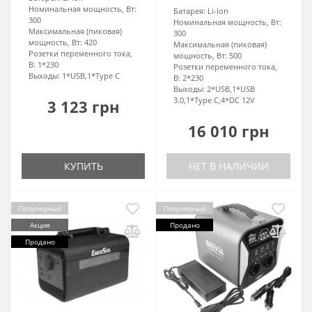
Номинальная мощность, Вт:
Батарея:
Li-lon
300
Номинальная мощность, Вт:
Максимальная (пиковая)
300
мощность, Вт:
420
Максимальная (пиковая)
Розетки переменного тока,
мощность, Вт:
500
В:
1*230
Розетки переменного тока,
Выходы:
1*USB,1*Type C
В:
2*230
Выходы:
2*USB,1*USB
3.0,1*Type C,4*DC 12V
3 123 грн
16 010 грн
КУПИТЬ
НЕТ В НАЛИЧИИ
Популярный
Популярный
Акция
Продано
Продано