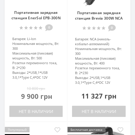
Портативная зарядная
Портативная зарядная
станция EnerSol EPB-300N
станция Brevia 300W NCA
0
0
Батарея:
Li-lon
Батарея:
NCA (никель-
Номинальная мощность, Вт:
кобальт-аллюминий)
300
Номинальная мощность, Вт:
Максимальная (пиковая)
300
мощность, Вт:
500
Максимальная (пиковая)
Розетки переменного тока,
мощность, Вт:
400
В:
2*230
Розетки переменного тока,
Выходы:
2*USB,1*USB
В:
2*230
3.0,1*Type C,4*DC 12V
Выходы:
2*USB,1*USB
3.0,1*Type C,4*DC 12V
10 800 грн
11 327 грн
9 900 грн
НЕТ В НАЛИЧИИ
НЕТ В НАЛИЧИИ
Популярный
Бесплатная доставка