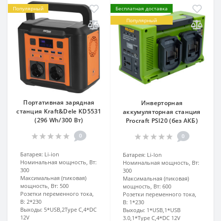
Популярный
Бесплатная доставка
Популярный
Портативная зарядная
Инверторная
станция Kraft&Dele KD5531
аккумуляторная станция
(296 Wh/300 Вт)
Procraft PSI20 (без АКБ)
0
0
Батарея:
Li-ion
Батарея:
Li-lon
Номинальная мощность, Вт:
Номинальная мощность, Вт:
300
300
Максимальная (пиковая)
Максимальная (пиковая)
мощность, Вт:
500
мощность, Вт:
600
Розетки переменного тока,
Розетки переменного тока,
В:
2*230
В:
1*230
Выходы:
5*USB,2Type C,4*DC
Выходы:
1*USB,1*USB
12V
3.0,1*Type C,4*DC 12V