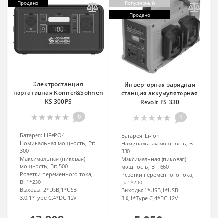
Продано
Популярный
Продано
Электростанция
Инверторная зарядная
портативная Konner&Sohnen
станция аккумуляторная
KS 300PS
Revolt PS 330
0
1
Батарея:
LiFePO4
Батарея:
Li-lon
Номинальная мощность, Вт:
Номинальная мощность, Вт:
300
330
Максимальная (пиковая)
Максимальная (пиковая)
мощность, Вт:
500
мощность, Вт:
660
Розетки переменного тока,
Розетки переменного тока,
В:
1*230
В:
1*230
Выходы:
2*USB,1*USB
Выходы:
1*USB,1*USB
3.0,1*Type C,4*DC 12V
3.0,1*Type C,4*DC 12V