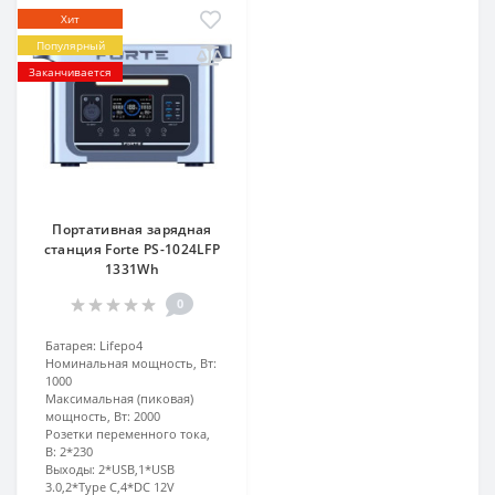
Хит
Популярный
Заканчивается
Портативная зарядная
станция Forte PS-1024LFP
1331Wh
0
Батарея:
Lifepo4
Номинальная мощность, Вт:
1000
Максимальная (пиковая)
мощность, Вт:
2000
Розетки переменного тока,
В:
2*230
Выходы:
2*USB,1*USB
3.0,2*Type C,4*DC 12V