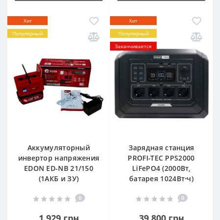
Хит
Хит
Популярный
Популярный
Заканчивается
Аккумуляторный
Зарядная станция
инвертор напряжения
PROFI-TEC PPS2000
EDON ED-NB 21/150
LiFePO4 (2000Вт,
(1АКБ и ЗУ)
батарея 1024Вт⋅ч)
0
0
1 929 грн
39 800 грн