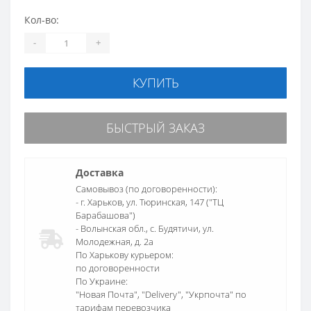
Кол-во:
-
+
КУПИТЬ
БЫСТРЫЙ ЗАКАЗ
Доставка
Самовывоз (по договоренности):
- г. Харьков, ул. Тюринская, 147 ("ТЦ
Барабашова")
- Волынская обл., c. Будятичи, ул.
Молодежная, д. 2а
По Харькову курьером:
по договоренности
По Украине:
"Новая Почта", "Delivery", "Укрпочта" по
тарифам перевозчика