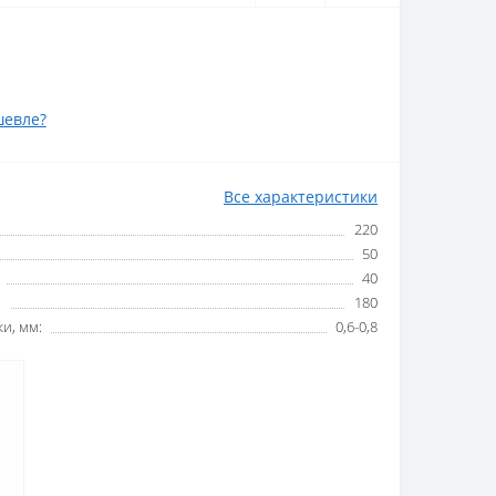
евле?
Все характеристики
220
50
40
:
180
и, мм:
0,6-0,8