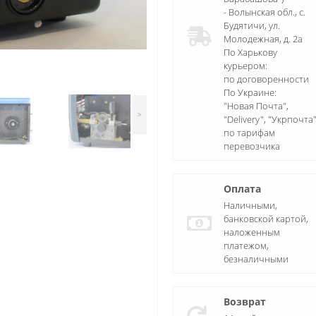
- Волынская обл., c.
Будятичи, ул.
Молодежная, д. 2а
По Харькову
курьером:
по договоренности
По Украине:
"Новая Почта",
>
"Delivery", "Укрпочта
по тарифам
перевозчика
Оплата
Наличными,
банковской картой,
наложенным
платежом,
безналичными
Возврат