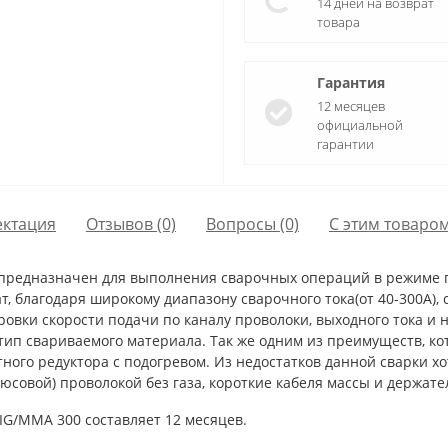
14 дней на возврат
товара
Гарантия
12 месяцев
официальной
гарантии
ктация
Отзывов (0)
Вопросы
(0)
С этим товаро
редназначен для выполнения сварочных операций в режиме по
т, благодаря широкому диапазону сварочного тока(от 40-300А),
овки скорости подачи по каналу проволоки, выходного тока и
тип свариваемого материала. Так же одним из преимуществ, ко
ного редуктора с подогревом. Из недостатков данной сварки хо
совой) проволокой без газа, короткие кабеля массы и держате
IG/MMA 300 составляет 12 месяцев.