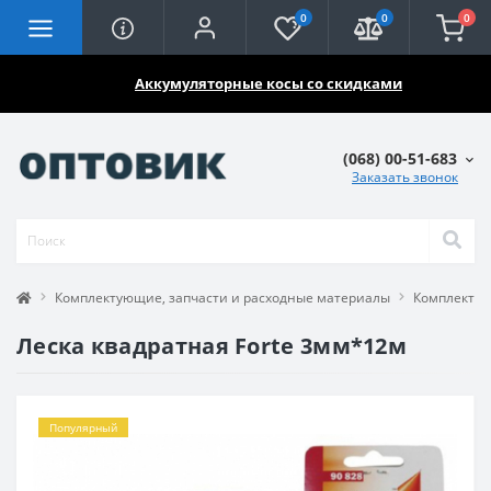
0
0
0
🔥🔥🔥
Аккумуляторные косы со скидками
(068) 00-51-683
Заказать звонок
Комплектующие, запчасти и расходные материалы
Комплектую
Леска квадратная Forte 3мм*12м
Популярный