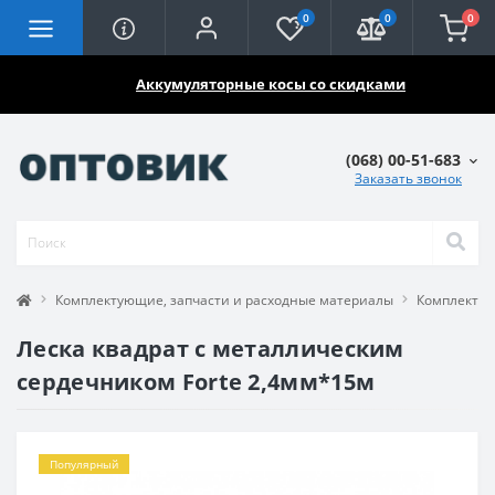
0
0
0
🔥🔥🔥
Аккумуляторные косы со скидками
(068) 00-51-683
Заказать звонок
Комплектующие, запчасти и расходные материалы
Комплектую
Леска квадрат с металлическим
сердечником Forte 2,4мм*15м
Популярный