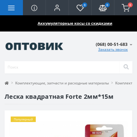
0
0
0
🔥🔥🔥
Аккумуляторные косы со скидками
(068) 00-51-683
Заказать звонок
Комплектующие, запчасти и расходные материалы
Комплектую
Леска квадратная Forte 2мм*15м
Популярный