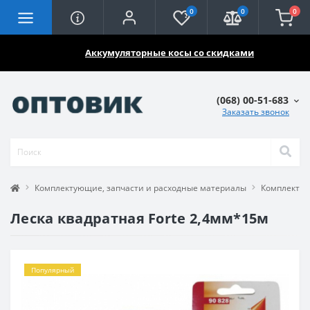
0
0
0
🔥🔥🔥
Аккумуляторные косы со скидками
(068) 00-51-683
Заказать звонок
Комплектующие, запчасти и расходные материалы
Комплектую
Леска квадратная Forte 2,4мм*15м
Популярный