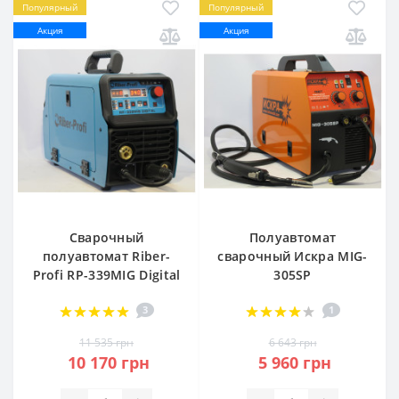
Популярный
Популярный
Акция
Акция
Сварочный
Полуавтомат
полуавтомат Riber-
сварочный Искра MIG-
Profi RP-339MIG Digital
305SP
3
1
11 535 грн
6 643 грн
10 170 грн
5 960 грн