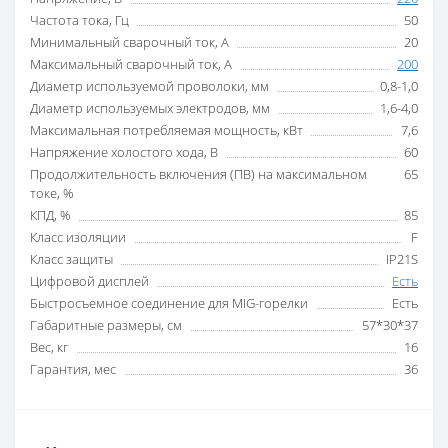
Частота тока, Гц
50
Минимальный сварочный ток, А
20
Максимальный сварочный ток, А
200
Диаметр используемой проволоки, мм
0,8-1,0
Диаметр используемых электродов, мм
1,6-4,0
Максимальная потребляемая мощность, кВт
7,6
Напряжение холостого хода, В
60
Продолжительность включения (ПВ) на максимальном
65
токе, %
КПД, %
85
Класс изоляции
F
Класс защиты
IP21S
Цифровой дисплей
Есть
Быстросъемное соединение для MIG-горелки
Есть
Габаритные размеры, см
57*30*37
Вес, кг
16
Гарантия, мес
36