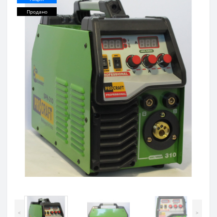
Продано
<
>