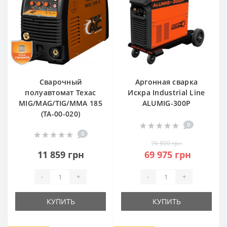
Сварочный
Аргонная сварка
полуавтомат Texac
Искра Industrial Line
МIG/MAG/TIG/MMA 185
ALUMIG-300P
(ТА-00-020)
0
0
76 800 грн
11 859 грн
69 975 грн
-
+
-
+
КУПИТЬ
КУПИТЬ