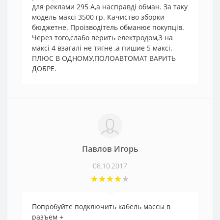
для реклами 295 А,а насправді обман. За таку
модель максі 3500 гр. Качиство зборки
бюджетне. Проізводітель обманює покупців.
Через того,слабо верить електродом,3 на
максі 4 взагалі не тягне ,а пишие 5 максі.
ПЛЮС В ОДНОМУ,ПОЛОАВТОМАТ ВАРИТЬ
ДОБРЕ.
Павлов Игорь
08.10.2017
Попробуйте подключить кабель массы в
разъем +