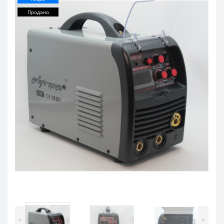
Продано
<
>