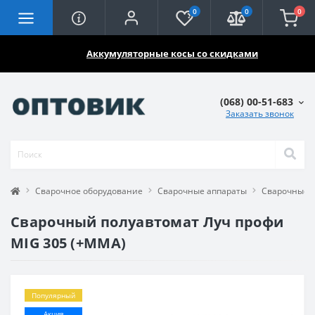
0
0
0
🔥🔥🔥
Аккумуляторные косы со скидками
(068) 00-51-683
Заказать звонок
Сварочное оборудование
Сварочные аппараты
Сварочные 
Сварочный полуавтомат Луч профи
MIG 305 (+MMA)
Популярный
Акция