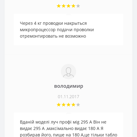
Через 4 кг проводки накрыться
микропроцессор подачи проволки
отремонтировать не возможно
володимир
01.11.2017
Вданій моделі луч профі мig 295 А Він не
видає 295 А ,максімально видає 180 А Я
розбирав його, пише на 180 А,це тільки табло