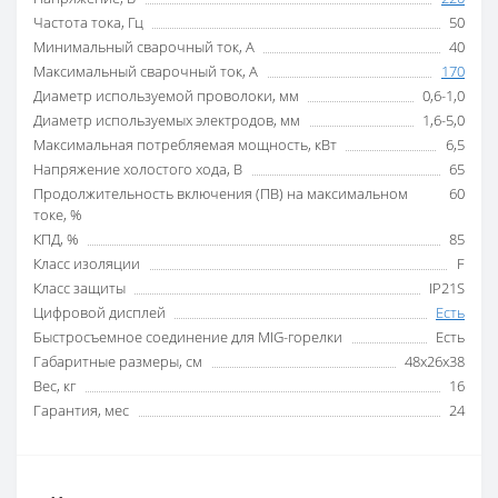
Частота тока, Гц
50
Минимальный сварочный ток, А
40
Максимальный сварочный ток, А
170
Диаметр используемой проволоки, мм
0,6-1,0
Диаметр используемых электродов, мм
1,6-5,0
Максимальная потребляемая мощность, кВт
6,5
Напряжение холостого хода, В
65
Продолжительность включения (ПВ) на максимальном
60
токе, %
КПД, %
85
Класс изоляции
F
Класс защиты
IP21S
Цифровой дисплей
Есть
Быстросъемное соединение для MIG-горелки
Есть
Габаритные размеры, см
48x26x38
Вес, кг
16
Гарантия, мес
24