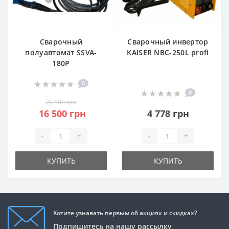
Сварочный
Сварочный инвертор
полуавтомат SSVA-
KAISER NBC-250L profi
180P
0
0
20 100 грн
16 500 грн
4 778 грн
-
+
-
+
КУПИТЬ
КУПИТЬ
Хотите узнавать первым об акциях и скидках?
Подпишитесь на нашу рассылку