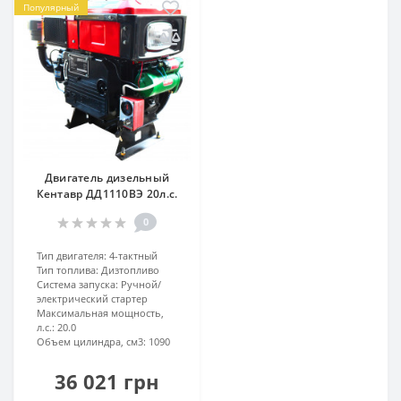
Популярный
Двигатель дизельный
Кентавр ДД1110ВЭ 20л.с.
0
Тип двигателя:
4-тактный
Тип топлива:
Дизтопливо
Система запуска:
Ручной/
электрический стартер
Максимальная мощность,
л.с.:
20.0
Объем цилиндра, см3:
1090
36 021 грн