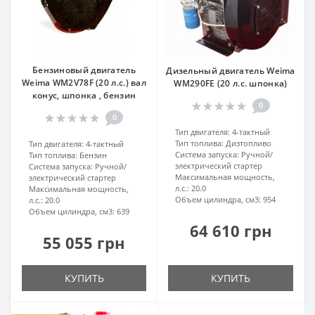
Бензиновый двигатель
Дизельный двигатель Weima
Weima WM2V78F (20 л.с.) вал
WM290FE (20 л.с. шпонка)
конус, шпонка , бензин
0
0
Тип двигателя:
4-тактный
Тип топлива:
Дизтопливо
Тип двигателя:
4-тактный
Система запуска:
Ручной/
Тип топлива:
Бензин
электрический стартер
Система запуска:
Ручной/
Максимальная мощность,
электрический стартер
л.с.:
20.0
Максимальная мощность,
Объем цилиндра, см3:
954
л.с.:
20.0
Объем цилиндра, см3:
639
64 610 грн
55 055 грн
КУПИТЬ
КУПИТЬ