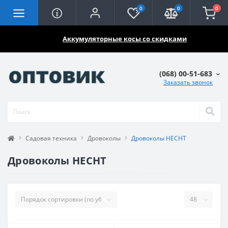
0
0
0
🔥🔥🔥
Аккумуляторные косы со скидками
(068) 00-51-683
Заказать звонок
Садовая техника
Дровоколы
Дровоколы HECHT
Дровоколы HECHT