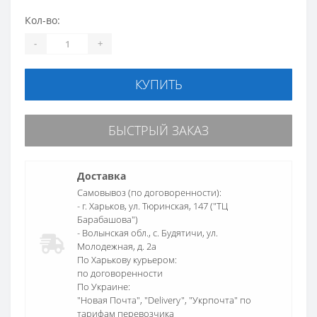
Кол-во:
-
+
КУПИТЬ
БЫСТРЫЙ ЗАКАЗ
Доставка
Самовывоз (по договоренности):
- г. Харьков, ул. Тюринская, 147 ("ТЦ
Барабашова")
- Волынская обл., c. Будятичи, ул.
Молодежная, д. 2а
По Харькову курьером:
по договоренности
По Украине:
"Новая Почта", "Delivery", "Укрпочта" по
тарифам перевозчика