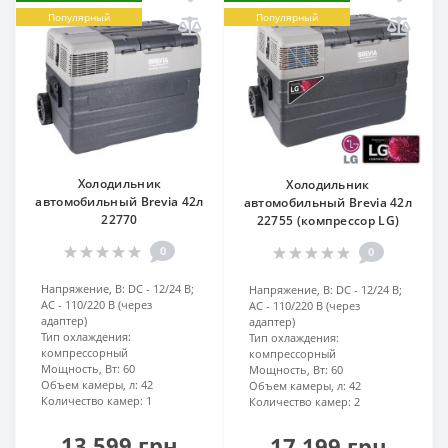
Популярный
Популярный
Холодильник
Холодильник
автомобильный Brevia 42л
автомобильный Brevia 42л
22770
22755 (компрессор LG)
0
0
Напряжение, В:
DC - 12/24 В;
Напряжение, В:
DC - 12/24 В;
AC - 110/220 В (через
AC - 110/220 В (через
адаптер)
адаптер)
Тип охлаждения:
Тип охлаждения:
компрессорный
компрессорный
Мощность, Вт:
60
Мощность, Вт:
60
Объем камеры, л:
42
Объем камеры, л:
42
Количество камер:
1
Количество камер:
2
13 599 грн
17 199 грн