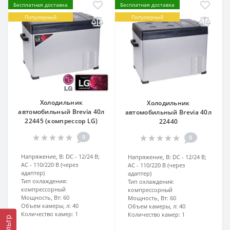
Бесплатная доставка
Бесплатная доставка
Популярный
Популярный
Холодильник
Холодильник
автомобильный Brevia 40л
автомобильный Brevia 40л
22445 (компрессор LG)
22440
0
0
Напряжение, В:
DC - 12/24 В;
Напряжение, В:
DC - 12/24 В;
AC - 110/220 В (через
AC - 110/220 В (через
адаптер)
адаптер)
Тип охлаждения:
Тип охлаждения:
компрессорный
компрессорный
Мощность, Вт:
60
Мощность, Вт:
60
Объем камеры, л:
40
Объем камеры, л:
40
Количество камер:
1
Количество камер:
1
Фильтр