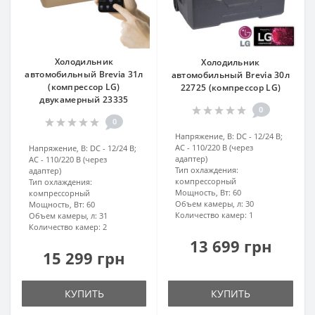
Холодильник
Холодильник
автомобильный Brevia 31л
автомобильный Brevia 30л
(компрессор LG)
22725 (компрессор LG)
двукамерный 23335
0
0
Напряжение, В:
DC - 12/24 В;
AC - 110/220 В (через
Напряжение, В:
DC - 12/24 В;
адаптер)
AC - 110/220 В (через
Тип охлаждения:
адаптер)
компрессорный
Тип охлаждения:
Мощность, Вт:
60
компрессорный
Объем камеры, л:
30
Мощность, Вт:
60
Количество камер:
1
Объем камеры, л:
31
Количество камер:
2
13 699 грн
15 299 грн
КУПИТЬ
КУПИТЬ