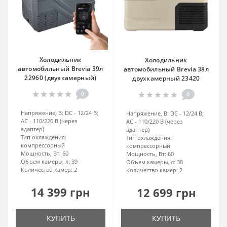
Холодильник
Холодильник
автомобильный Brevia 39л
автомобильный Brevia 38л
22960 (двухкамерный)
двухкамерный 23420
0
0
Напряжение, В:
DC - 12/24 В;
Напряжение, В:
DC - 12/24 В;
AC - 110/220 В (через
AC - 110/220 В (через
адаптер)
адаптер)
Тип охлаждения:
Тип охлаждения:
компрессорный
компрессорный
Мощность, Вт:
60
Мощность, Вт:
60
Объем камеры, л:
39
Объем камеры, л:
38
Количество камер:
2
Количество камер:
2
14 399 грн
12 699 грн
КУПИТЬ
КУПИТЬ