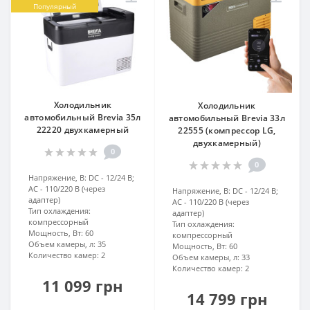
Популярный
Холодильник
Холодильник
автомобильный Brevia 35л
автомобильный Brevia 33л
22220 двухкамерный
22555 (компрессор LG,
двухкамерный)
0
0
Напряжение, В:
DC - 12/24 В;
AC - 110/220 В (через
Напряжение, В:
DC - 12/24 В;
адаптер)
AC - 110/220 В (через
Тип охлаждения:
адаптер)
компрессорный
Тип охлаждения:
Мощность, Вт:
60
компрессорный
Объем камеры, л:
35
Мощность, Вт:
60
Количество камер:
2
Объем камеры, л:
33
Количество камер:
2
11 099 грн
14 799 грн