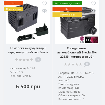
Хит
Бесплатная доставка
Популярный
Хит
Популярный
Комплект аккумулятор +
Холодильник
зарядное устройство Brevia
автомобильный Brevia 50л
22635 (компрессор LG)
0
0
Напряжение, В:
12.6
Вес, кг:
1.5
Напряжение, В:
DC - 12/24 В;
Гарантия, мес:
12
AC - 110/220 В (через
адаптер)
Тип охлаждения:
6 500 грн
компрессорный
Мощность, Вт:
60
Объем камеры, л:
50
Количество камер:
1