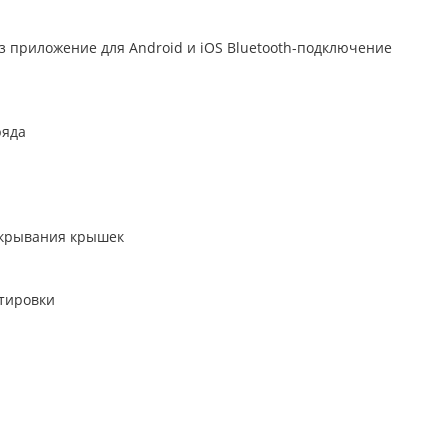
з приложение для Android и iOS Bluetooth-подключение
ы
ряда
ткрывания крышек
тировки