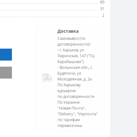
60
31
2
Доставка
Самовывоз (по
договоренности):
- г. Харьков, ул.
Тюринская, 147 ("ТЦ
Барабашова")
- Волынская обл., c.
Будятичи, ул.
Молодежная, д. 2а
По Харькову
курьером:
по договоренности
По Украине:
"Новая Почта",
"Delivery", "Укрпочта"
по тарифам
перевозчика