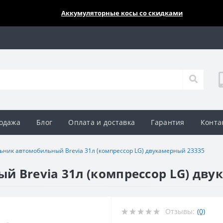
🔥🔥🔥
Аккумуляторные косы со скидками
одажа
Блог
Оплата и доставка
Гарантия
Конта
ьник автомобильный Brevia 31л (компрессор LG) двукамерный 23335
 Brevia 31л (компрессор LG) дву
Отзывы:
(0)