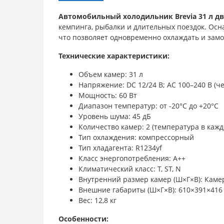
Автомобильный холодильник Brevia 31 л дв
кемпинга, рыбалки и длительных поездок. Ос
что позволяет одновременно охлаждать и зам
Технические характеристики:
Объем камер: 31 л
Напряжение: DC 12/24 В; AC 100–240 В (ч
Мощность: 60 Вт
Диапазон температур: от -20°C до +20°C
Уровень шума: 45 дБ
Количество камер: 2 (температура в каж
Тип охлаждения: компрессорный
Тип хладагента: R1234yf
Класс энергопотребления: A++
Климатический класс: T, ST, N
Внутренний размер камер (Ш×Г×В): Камер
Внешние габариты (Ш×Г×В): 610×391×416
Вес: 12,8 кг
Особенности: