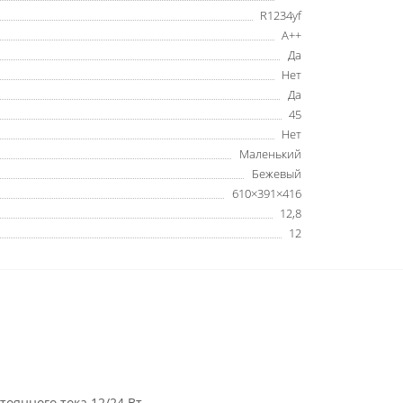
R1234yf
А++
Да
Нет
Да
45
Нет
Маленький
Бежевый
610×391×416
12,8
12
тоянного тока 12/24 Вт