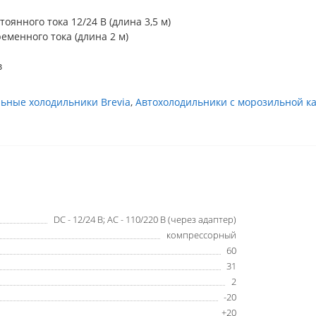
оянного тока 12/24 В (длина 3,5 м)
еменного тока (длина 2 м)
в
ьные холодильники Brevia
,
Автохолодильники с морозильной к
DC - 12/24 В; AC - 110/220 В (через адаптер)
компрессорный
60
31
2
-20
+20