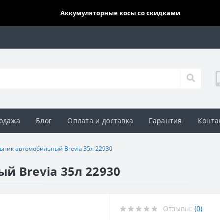
🔥🔥🔥
Аккумуляторные косы со скидками
одажа
Блог
Оплата и доставка
Гарантия
Конта
ьник автомобильный Brevia 35л 22930
й Brevia 35л 22930
Отзывы:
(0)