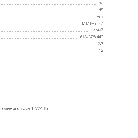
Да
45
Нет
Маленький
Серый
618x376x442
12,7
12
тоянного тока 12/24 Вт