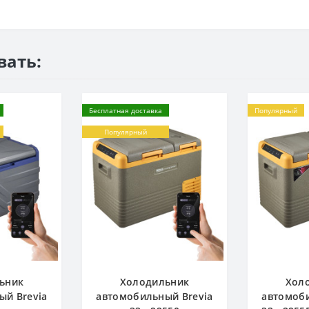
вать:
Бесплатная доставка
Популярный
Популярный
ьник
Холодильник
Хол
ый Brevia
автомобильный Brevia
автомоби