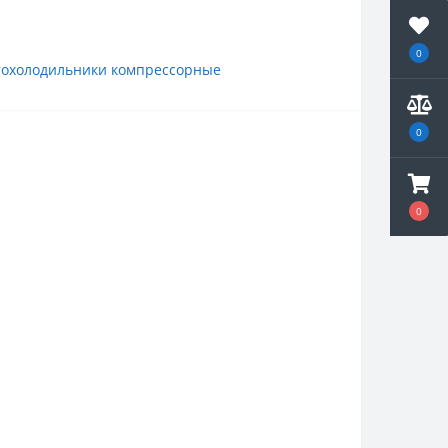
0
тохолодильники компрессорные
0
0