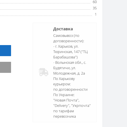
60
35
1
Доставка
Самовывоз (по
договоренности):
- г. Харьков, ул.
Тюринская, 147 ("ТЦ
Барабашова")
- Волынская обл., c.
Будятичи, ул.
Молодежная, д. 2а
По Харькову
курьером:
по договоренности
По Украине:
"Новая Почта",
"Delivery", "Укрпочта"
по тарифам
перевозчика