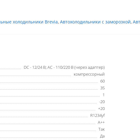
ьные холодильники Brevia
,
Автохолодильники с заморозкой
,
Ав
DC - 12/24 В; AC - 110/220 В (через адаптер)
компрессорный
60
35
1
-20
+20
R1234yf
А++
Так
Да