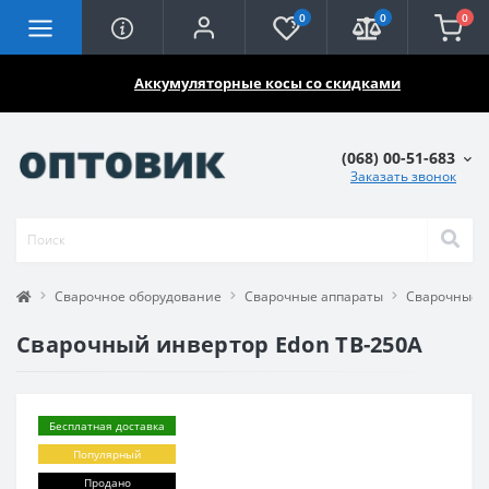
0
0
0
🔥🔥🔥
Аккумуляторные косы со скидками
(068) 00-51-683
Заказать звонок
Сварочное оборудование
Сварочные аппараты
Сварочные 
Сварочный инвертор Edon TB-250A
Бесплатная доставка
Популярный
Продано