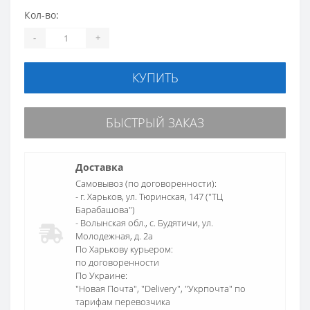
Кол-во:
-
+
КУПИТЬ
БЫСТРЫЙ ЗАКАЗ
Доставка
Самовывоз (по договоренности):
- г. Харьков, ул. Тюринская, 147 ("ТЦ
Барабашова")
- Волынская обл., c. Будятичи, ул.
Молодежная, д. 2а
По Харькову курьером:
по договоренности
По Украине:
"Новая Почта", "Delivery", "Укрпочта" по
тарифам перевозчика