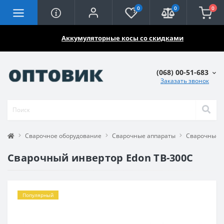
0
0
0
🔥🔥🔥
Аккумуляторные косы со скидками
(068) 00-51-683
Заказать звонок
Сварочное оборудование
Сварочные аппараты
Сварочные 
Сварочный инвертор Edon TB-300C
Популярный