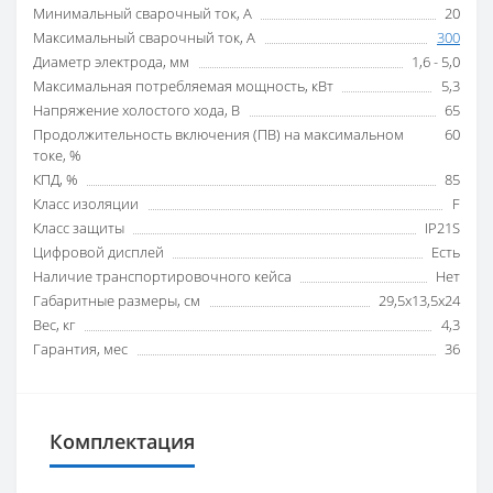
Минимальный сварочный ток, А
20
Максимальный сварочный ток, А
300
Диаметр электрода, мм
1,6 - 5,0
Максимальная потребляемая мощность, кВт
5,3
Напряжение холостого хода, В
65
Продолжительность включения (ПВ) на максимальном
60
токе, %
КПД, %
85
Класс изоляции
F
Класс защиты
IP21S
Цифровой дисплей
Есть
Наличие транспортировочного кейса
Нет
Габаритные размеры, см
29,5х13,5х24
Вес, кг
4,3
Гарантия, мес
36
Комплектация