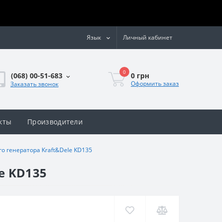
Язык
Личный кабинет
0
0 грн
(068) 00-51-683
Оформить заказ
Заказать звонок
кты
Производители
о генератора Kraft&Dele KD135
e KD135