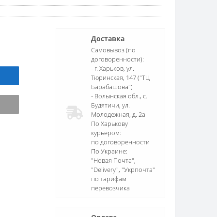
Доставка
Самовывоз (по
договоренности):
- г. Харьков, ул.
Тюринская, 147 ("ТЦ
Барабашова")
- Волынская обл., c.
Будятичи, ул.
Молодежная, д. 2а
По Харькову
курьером:
по договоренности
По Украине:
"Новая Почта",
"Delivery", "Укрпочта"
по тарифам
перевозчика