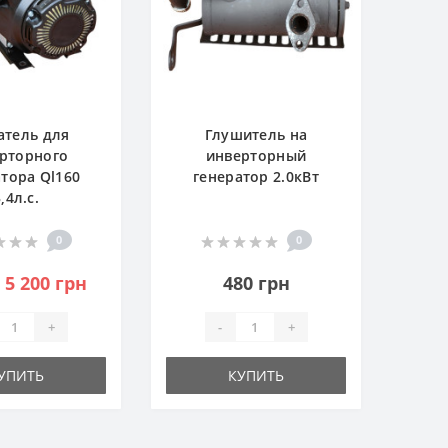
атель для
Глушитель на
рторного
инверторный
тора Ql160
генератор 2.0кВт
,4л.с.
0
0
5 200 грн
480 грн
+
-
+
УПИТЬ
КУПИТЬ