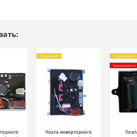
вать:
Популярный
Популярный
Заканчивается
рторного
Плата инверторного
Плат