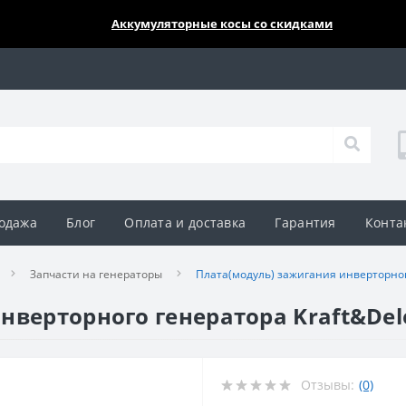
🔥🔥🔥
Аккумуляторные косы со скидками
одажа
Блог
Оплата и доставка
Гарантия
Конта
Запчасти на генераторы
Плата(модуль) зажигания инверторног
нверторного генератора Kraft&Del
Отзывы:
(0)