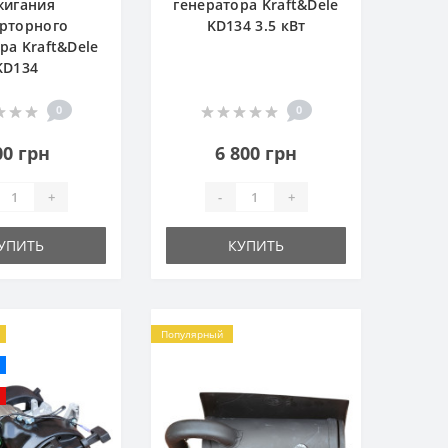
жигания
генератора Kraft&Dele
рторного
KD134 3.5 кВт
ра Kraft&Dele
KD134
0
0
00 грн
6 800 грн
+
-
+
УПИТЬ
КУПИТЬ
Популярный