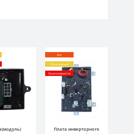
Хит
Популярный
Заканчивается
а(модуль)
Плата инверторного