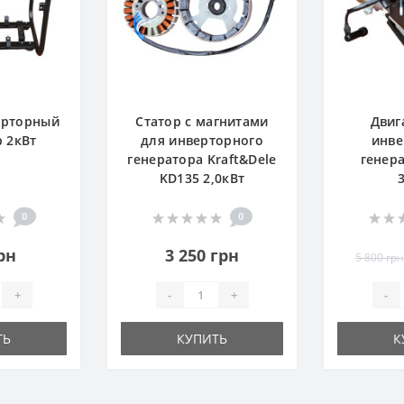
ерторный
Статор с магнитами
Двиг
р 2кВт
для инверторного
инве
генератора Kraft&Dele
генера
KD135 2,0кВт
3
0
0
рн
3 250 грн
5 800 грн
+
-
+
-
ТЬ
КУПИТЬ
К