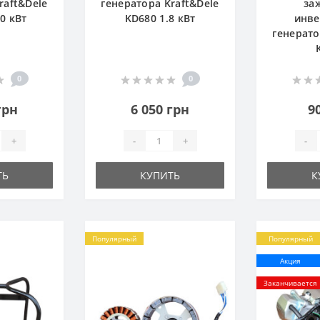
raft&Dele
генератора Kraft&Dele
за
0 кВт
KD680 1.8 кВт
инве
генерато
0
0
грн
6 050 грн
9
+
-
+
-
ТЬ
КУПИТЬ
К
Популярный
Популярный
Акция
Заканчивается