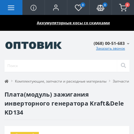
0
0
0
🔥🔥🔥
Аккумуляторные косы со скидками
(068) 00-51-683
Заказать звонок
Комплектующие, запчасти и расходные материалы
Запчасти н
Плата(модуль) зажигания
инверторного генератора Kraft&Dele
KD134