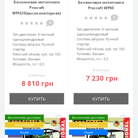
Бензиновая мотопомпа
Бензиновая мотопомпа
Procraft
Procraft WP60
WPH20(высоконапорная)
0
0
Тип двигателя:
4-тактный
одноцилиндровый
Тип двигателя:
4-тактный
Система запуска:
Ручной
одноцилиндровый
стартер
Система запуска:
Ручной
Рабочий объем, куб. см:
163
стартер
Топливо:
Бензин
Рабочий объем, куб. см:
163
Мощность, л.с.:
5,5
Топливо:
Бензин
Мощность, л.с.:
6,5
8 014 грн
9 545 грн
7 230 грн
8 810 грн
КУПИТЬ
КУПИТЬ
Бесплатная доставка
Бесплатная доставка
Популярный
Популярный
Акция
Акция