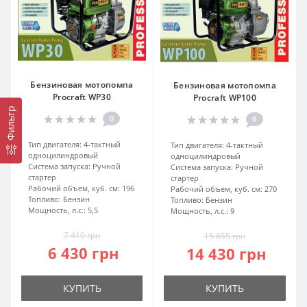
Бензиновая мотопомпа
Бензиновая мотопомпа
Procraft WP30
Procraft WP100
Фильтр
0
0
Тип двигателя:
4-тактный
Тип двигателя:
4-тактный
одноцилиндровый
одноцилиндровый
Система запуска:
Ручной
Система запуска:
Ручной
стартер
стартер
Рабочий объем, куб. см:
196
Рабочий объем, куб. см:
270
Топливо:
Бензин
Топливо:
Бензин
Мощность, л.с.:
5,5
Мощность, л.с.:
9
7 410 грн
15 655 грн
6 430 грн
14 430 грн
КУПИТЬ
КУПИТЬ