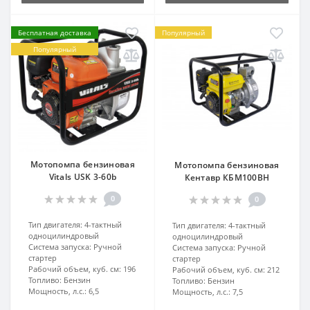
Бесплатная доставка
Популярный
Популярный
Мотопомпа бензиновая
Мотопомпа бензиновая
Vitals USK 3-60b
Кентавр КБМ100ВН
0
0
Тип двигателя:
4-тактный
Тип двигателя:
4-тактный
одноцилиндровый
одноцилиндровый
Система запуска:
Ручной
Система запуска:
Ручной
стартер
стартер
Рабочий объем, куб. см:
196
Рабочий объем, куб. см:
212
Топливо:
Бензин
Топливо:
Бензин
Мощность, л.с.:
6,5
Мощность, л.с.:
7,5