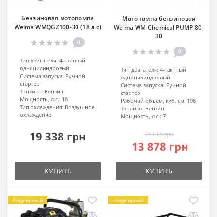
Бензиновая мотопомпа
Мотопомпа бензиновая
Weima WMQGZ100-30 (18 л.с)
Weima WM Chemical PUMP 80-
30
0
0
Тип двигателя:
4-тактный
одноцилиндровый
Тип двигателя:
4-тактный
Система запуска:
Ручной
одноцилиндровый
стартер
Система запуска:
Ручной
Топливо:
Бензин
стартер
Мощность, л.с.:
18
Рабочий объем, куб. см:
196
Тип охлаждения:
Воздушное
Топливо:
Бензин
охлаждение
Мощность, л.с.:
7
19 338 грн
15 015 грн
13 878 грн
КУПИТЬ
КУПИТЬ
Популярный
Популярный