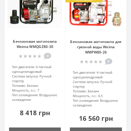
Бензиновая мотопомпа
Бензиновая мотопомпа для
Weima WMQGZ80-30
грязной воды Weima
WMPW80-26
0
0
Тип двигателя:
4-тактный
одноцилиндровый
Тип двигателя:
4-тактный
Система запуска:
Ручной
одноцилиндровый
стартер
Система запуска:
Ручной
Топливо:
Бензин
стартер
Мощность, л.с.:
7
Топливо:
Бензин
Тип охлаждения:
Воздушное
Мощность, л.с.:
6,5
охлаждение
Тип охлаждения:
Воздушное
охлаждение
8 418 грн
16 560 грн