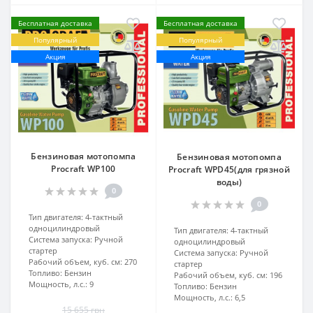
Бесплатная доставка
Бесплатная доставка
Популярный
Популярный
Акция
Акция
Бензиновая мотопомпа
Бензиновая мотопомпа
Procraft WP100
Procraft WPD45(для грязной
воды)
0
0
Тип двигателя:
4-тактный
одноцилиндровый
Тип двигателя:
4-тактный
Система запуска:
Ручной
одноцилиндровый
стартер
Система запуска:
Ручной
Рабочий объем, куб. см:
270
стартер
Топливо:
Бензин
Рабочий объем, куб. см:
196
Мощность, л.с.:
9
Топливо:
Бензин
Мощность, л.с.:
6,5
15 655 грн