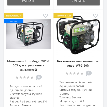
КУПИТЬ
КУПИТЬ
Популярный
Популярный
Акция
Мотопомпа Iron Angel WPGC
Бензиновая мотопомпа Iron
50S для агрессивных
Angel WPG 50M
жидкостей
0
0
Тип двигателя:
4-тактный
одноцилиндровый
Тип двигателя:
4-тактный
Система запуска:
Ручной
одноцилиндровый
стартер
Система запуска:
Ручной
Топливо:
Бензин
стартер
Мощность, л.с.:
6,5
Рабочий объем, куб. см:
210
Тип охлаждения:
Воздушное
Топливо:
Бензин