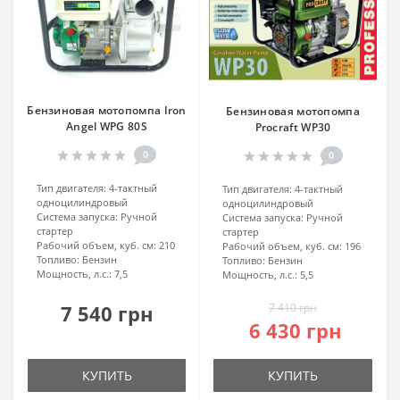
Бензиновая мотопомпа Iron
Бензиновая мотопомпа
Angel WPG 80S
Procraft WP30
0
0
Тип двигателя:
4-тактный
Тип двигателя:
4-тактный
одноцилиндровый
одноцилиндровый
Система запуска:
Ручной
Система запуска:
Ручной
стартер
стартер
Рабочий объем, куб. см:
210
Рабочий объем, куб. см:
196
Топливо:
Бензин
Топливо:
Бензин
Мощность, л.с.:
7,5
Мощность, л.с.:
5,5
7 540 грн
7 410 грн
6 430 грн
КУПИТЬ
КУПИТЬ