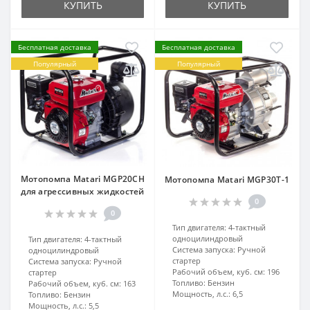
КУПИТЬ
КУПИТЬ
Бесплатная доставка
Бесплатная доставка
Популярный
Популярный
Мотопомпа Matari MGP20CH
Мотопомпа Matari MGP30Т-1
для агрессивных жидкостей
0
0
Тип двигателя:
4-тактный
одноцилиндровый
Тип двигателя:
4-тактный
Система запуска:
Ручной
одноцилиндровый
стартер
Система запуска:
Ручной
Рабочий объем, куб. см:
196
стартер
Топливо:
Бензин
Рабочий объем, куб. см:
163
Мощность, л.с.:
6,5
Топливо:
Бензин
Мощность, л.с.:
5,5