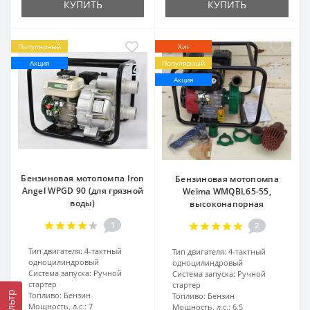
КУПИТЬ
КУПИТЬ
Популярный
Хит
Акция
Популярный
Акция
Бензиновая мотопомпа Iron
Бензиновая мотопомпа
Angel WPGD 90 (для грязной
Weima WMQBL65-55,
воды)
высоконапорная
1
2
Тип двигателя:
4-тактный
Тип двигателя:
4-тактный
одноцилиндровый
одноцилиндровый
Система запуска:
Ручной
Система запуска:
Ручной
стартер
стартер
Фильтр
Топливо:
Бензин
Топливо:
Бензин
Мощность, л.с.:
7
Мощность, л.с.:
6,5