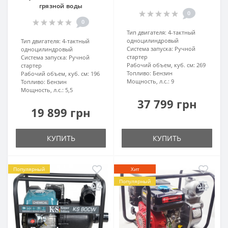
грязной воды
0
0
Тип двигателя:
4-тактный
одноцилиндровый
Тип двигателя:
4-тактный
Система запуска:
Ручной
одноцилиндровый
стартер
Система запуска:
Ручной
Рабочий объем, куб. см:
269
стартер
Топливо:
Бензин
Рабочий объем, куб. см:
196
Мощность, л.с.:
9
Топливо:
Бензин
Мощность, л.с.:
5,5
37 799 грн
19 899 грн
КУПИТЬ
КУПИТЬ
Популярный
Хит
Популярный