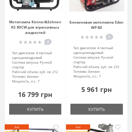
Мотопомпа Könner&Söhnen
Бензиновая мотопомпа Edon
KS 80CW для агрессивных
WP-80
жидкостей
0
0
Тип двигателя:
4-тактный
одноцилиндровый
Тип двигателя:
4-тактный
Система запуска:
Ручной
одноцилиндровый
стартер
Система запуска:
Ручной
Рабочий объем, куб. см:
210
стартер
Топливо:
Бензин
Рабочий объем, куб. см:
212
Мощность, л.с.:
7
Топливо:
Бензин
Мощность, л.с.:
7
5 961 грн
16 799 грн
КУПИТЬ
КУПИТЬ
Хит
Хит