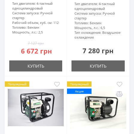
Тип двигателя:
4-тактный
Тип двигателя:
4-тактный
одноцилиндровый
одноцилиндровый
Система запуска:
Ручной
Система запуска:
Ручной
стартер
стартер
Рабочий объем, куб. см:
112
Топливо:
Бензин
Топливо:
Бензин
Мощность, л.с.:
6,5
Мощность, л.с.:
2,5
Тип охлаждения:
Воздушное
охлаждение
7 127 грн
7 280 грн
6 672 грн
КУПИТЬ
КУПИТЬ
Популярный
Популярный
Акция