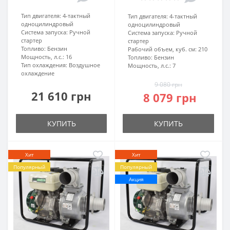
Тип двигателя:
4-тактный
Тип двигателя:
4-тактный
одноцилиндровый
одноцилиндровый
Система запуска:
Ручной
Система запуска:
Ручной
стартер
стартер
Топливо:
Бензин
Рабочий объем, куб. см:
210
Мощность, л.с.:
16
Топливо:
Бензин
Тип охлаждения:
Воздушное
Мощность, л.с.:
7
охлаждение
9 080 грн
21 610 грн
8 079 грн
КУПИТЬ
КУПИТЬ
Хит
Хит
Популярный
Популярный
Акция