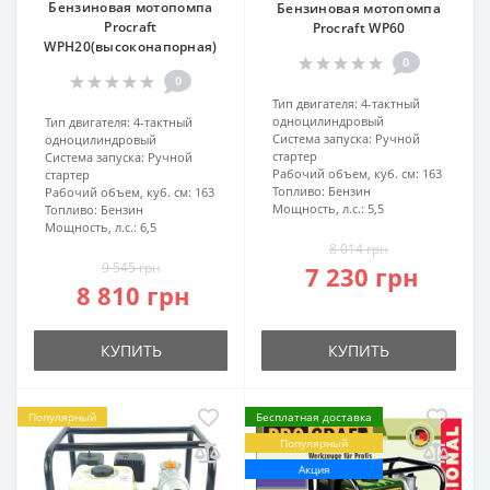
Бензиновая мотопомпа
Бензиновая мотопомпа
Procraft
Procraft WP60
WPH20(высоконапорная)
0
0
Тип двигателя:
4-тактный
одноцилиндровый
Тип двигателя:
4-тактный
Система запуска:
Ручной
одноцилиндровый
стартер
Система запуска:
Ручной
Рабочий объем, куб. см:
163
стартер
Топливо:
Бензин
Рабочий объем, куб. см:
163
Мощность, л.с.:
5,5
Топливо:
Бензин
Мощность, л.с.:
6,5
8 014 грн
9 545 грн
7 230 грн
8 810 грн
КУПИТЬ
КУПИТЬ
Популярный
Бесплатная доставка
Популярный
Акция