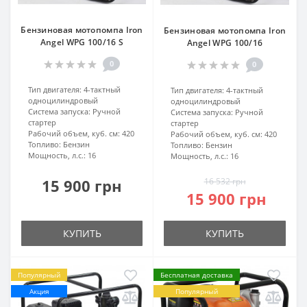
Бензиновая мотопомпа Iron
Бензиновая мотопомпа Iron
Angel WPG 100/16 S
Angel WPG 100/16
0
0
Тип двигателя:
4-тактный
Тип двигателя:
4-тактный
одноцилиндровый
одноцилиндровый
Система запуска:
Ручной
Система запуска:
Ручной
стартер
стартер
Рабочий объем, куб. см:
420
Рабочий объем, куб. см:
420
Топливо:
Бензин
Топливо:
Бензин
Мощность, л.с.:
16
Мощность, л.с.:
16
15 900 грн
16 532 грн
15 900 грн
КУПИТЬ
КУПИТЬ
Популярный
Бесплатная доставка
Акция
Популярный