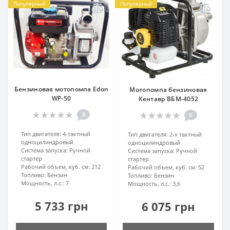
Популярный
Популярный
Бензиновая мотопомпа Edon
Мотопомпа бензиновая
WP-50
Кентавр ВБМ-4052
0
0
Тип двигателя:
4-тактный
Тип двигателя:
2-х тактный
одноцилиндровый
одноцилиндровый
Система запуска:
Ручной
Система запуска:
Ручной
стартер
стартер
Рабочий объем, куб. см:
212
Рабочий объем, куб. см:
52
Топливо:
Бензин
Топливо:
Бензин
Мощность, л.с.:
7
Мощность, л.с.:
3,6
5 733 грн
6 075 грн