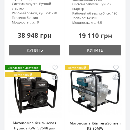
Система запуска:
Ручной
Система запуска:
Ручной
стартер
стартер
Рабочий объем, куб. см:
270
Рабочий объем, куб. см:
196
Топливо:
Бензин
Топливо:
Бензин
Мощность, л.с.:
9
Мощность, л.с.:
6,5
38 948 грн
19 110 грн
КУПИТЬ
КУПИТЬ
Бесплатная доставка
Популярный
Популярный
Мотопомпа бензиновая
Мотопомпа Könner&Söhnen
Hyundai GWP57648 для
KS 80MW