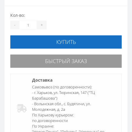
Кол-во:
-
+
КУПИТЬ
БЫСТРЫЙ ЗАКАЗ
Доставка
Самовывоз (по договоренности):
- г. Харьков, ул. Тюринская, 147 ("ТЦ
Барабашова")
- Волынская обл., c. Будятичи, ул.
Молодежная, д. 2а
По Харькову курьером:
по договоренности
По Украине:
"Новая Почта", "Delivery", "Укрпочта" по