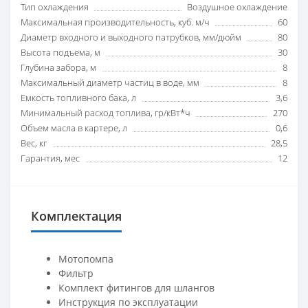
Тип охлаждения
Воздушное охлаждение
Максимальная производительность, куб. м/ч
60
Диаметр входного и выходного патрубков, мм/дюйм
80
Высота подъема, м
30
Глубина забора, м
8
Максимальный диаметр частиц в воде, мм
8
Емкость топливного бака, л
3,6
Минимальный расход топлива, гр/кВт*ч
270
Объем масла в картере, л
0,6
Вес, кг
28,5
Гарантия, мес
12
Комплектация
Мотопомпа
Фильтр
Комплект фитингов для шлангов
Инструкция по эксплуатации