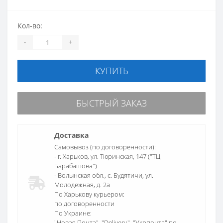
Кол-во:
-
+
КУПИТЬ
БЫСТРЫЙ ЗАКАЗ
Доставка
Самовывоз (по договоренности):
- г. Харьков, ул. Тюринская, 147 ("ТЦ
Барабашова")
- Волынская обл., c. Будятичи, ул.
Молодежная, д. 2а
По Харькову курьером:
по договоренности
По Украине:
"Новая Почта", "Delivery", "Укрпочта" по