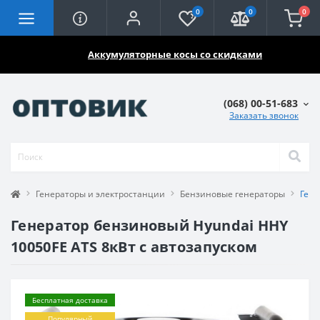
0
0
0
🔥🔥🔥
Аккумуляторные косы со скидками
(068) 00-51-683
Заказать звонок
Генераторы и электростанции
Бензиновые генераторы
Гене
Генератор бензиновый Hyundai HHY
10050FE ATS 8кВт с автозапуском
Бесплатная доставка
Популярный