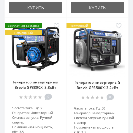
КУПИТЬ
КУПИТЬ
Бесплатная доставка
Популярный
Популярный
Генератор инверторный
Генератор инверторный
Brevia GP3800Xi 3.8кВт
Brevia GP3500Xi 3.2кВт
0
0
Частота тока, Гц:
50
Частота тока, Гц:
50
Генератор:
Инверторный
Генератор:
Инверторный
Система запуска:
Ручной
Система запуска:
Ручной
стартер
стартер
Номинальная мощность,
Номинальная мощность,
кВт:
3.5
кВт:
3.0