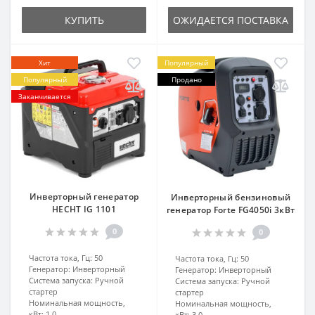
КУПИТЬ
ОЖИДАЕТСЯ ПОСТАВКА
Хит
Популярный
Популярный
Продано
Заканчивается
Инверторный генератор
Инверторный бензиновый
HECHT IG 1101
генератор Forte FG4050i 3кВт
0
0
Частота тока, Гц:
50
Частота тока, Гц:
50
Генератор:
Инверторный
Генератор:
Инверторный
Система запуска:
Ручной
Система запуска:
Ручной
стартер
стартер
Номинальная мощность,
Номинальная мощность,
кВт:
1.0
кВт:
3.0