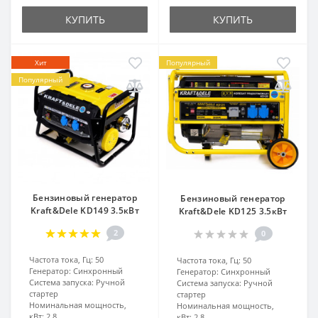
КУПИТЬ
КУПИТЬ
Хит
Популярный
Популярный
Бензиновый генератор
Бензиновый генератор
Kraft&Dele KD149 3.5кВт
Kraft&Dele KD125 3.5кВт
2
0
Частота тока, Гц:
50
Частота тока, Гц:
50
Генератор:
Синхронный
Генератор:
Синхронный
Система запуска:
Ручной
Система запуска:
Ручной
стартер
стартер
Номинальная мощность,
Номинальная мощность,
кВт:
2.8
кВт:
2.8