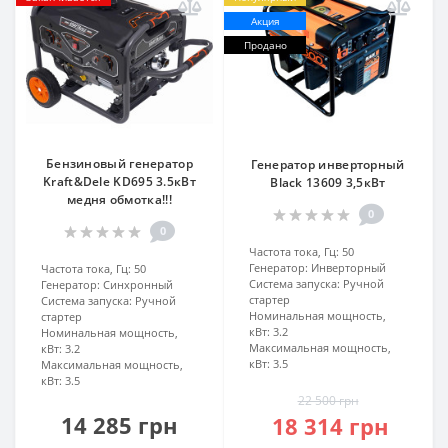
Акция
Продано
Бензиновый генератор
Генератор инверторный
Kraft&Dele KD695 3.5кВт
Black 13609 3,5кВт
медня обмотка!!!
0
0
Частота тока, Гц:
50
Генератор:
Инверторный
Частота тока, Гц:
50
Система запуска:
Ручной
Генератор:
Синхронный
стартер
Система запуска:
Ручной
Номинальная мощность,
стартер
кВт:
3.2
Номинальная мощность,
Максимальная мощность,
кВт:
3.2
кВт:
3.5
Максимальная мощность,
кВт:
3.5
22 500 грн
14 285 грн
18 314 грн