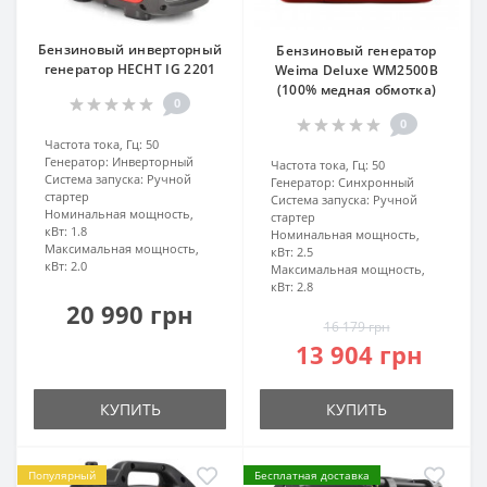
Бензиновый инверторный
Бензиновый генератор
генератор HECHT IG 2201
Weima Deluxe WM2500B
(100% медная обмотка)
0
0
Частота тока, Гц:
50
Генератор:
Инверторный
Частота тока, Гц:
50
Система запуска:
Ручной
Генератор:
Синхронный
стартер
Система запуска:
Ручной
Номинальная мощность,
стартер
кВт:
1.8
Номинальная мощность,
Максимальная мощность,
кВт:
2.5
кВт:
2.0
Максимальная мощность,
кВт:
2.8
20 990 грн
16 179 грн
13 904 грн
КУПИТЬ
КУПИТЬ
Популярный
Бесплатная доставка