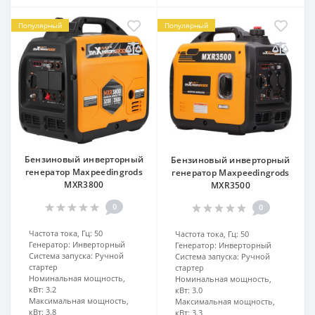
Популярный
Популярный
Бензиновый инверторный
Бензиновый инверторный
генератор Maxpeedingrods
генератор Maxpeedingrods
MXR3800
MXR3500
0
0
Частота тока, Гц:
50
Частота тока, Гц:
50
Генератор:
Инверторный
Генератор:
Инверторный
Система запуска:
Ручной
Система запуска:
Ручной
стартер
стартер
Номинальная мощность,
Номинальная мощность,
кВт:
3.2
кВт:
3.0
Максимальная мощность,
Максимальная мощность,
кВт:
3.8
кВт:
3.3