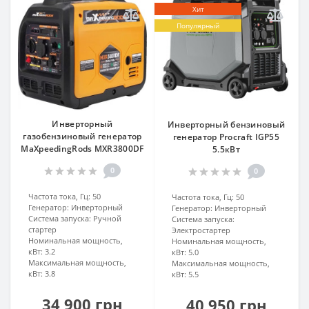
Хит
Популярный
Инверторный
Инверторный бензиновый
газобензиновый генератор
генератор Procraft IGP55
MaXpeedingRods MXR3800DF
5.5кВт
0
0
Частота тока, Гц:
50
Частота тока, Гц:
50
Генератор:
Инверторный
Генератор:
Инверторный
Система запуска:
Ручной
Система запуска:
стартер
Электростартер
Номинальная мощность,
Номинальная мощность,
кВт:
3.2
кВт:
5.0
Максимальная мощность,
Максимальная мощность,
кВт:
3.8
кВт:
5.5
34 900 грн
40 950 грн