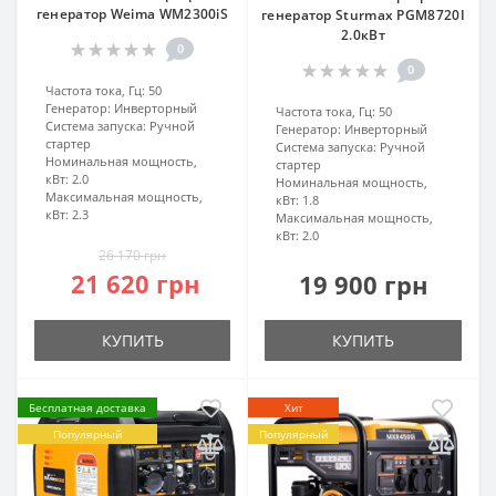
генератор Weima WM2300iS
генератор Sturmax PGM8720I
2.0кВт
0
0
Частота тока, Гц:
50
Генератор:
Инверторный
Частота тока, Гц:
50
Система запуска:
Ручной
Генератор:
Инверторный
стартер
Система запуска:
Ручной
Номинальная мощность,
стартер
кВт:
2.0
Номинальная мощность,
Максимальная мощность,
кВт:
1.8
кВт:
2.3
Максимальная мощность,
кВт:
2.0
26 170 грн
21 620 грн
19 900 грн
КУПИТЬ
КУПИТЬ
Бесплатная доставка
Хит
Популярный
Популярный