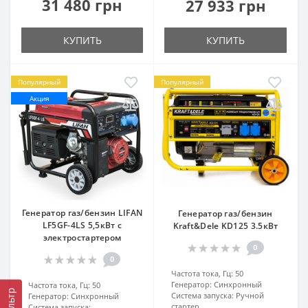
31 480 грн
27 933 грн
КУПИТЬ
КУПИТЬ
Популярный
Популярный
Акция
Генератор газ/бензин LIFAN
Генератор газ/бензин
LF5GF-4LS 5,5кВт с
Kraft&Dele KD125 3.5кВт
электростартером
0
0
Частота тока, Гц:
50
Генератор:
Синхронный
Частота тока, Гц:
50
Фильтр
Система запуска:
Ручной
Генератор:
Синхронный
стартер
Система запуска: