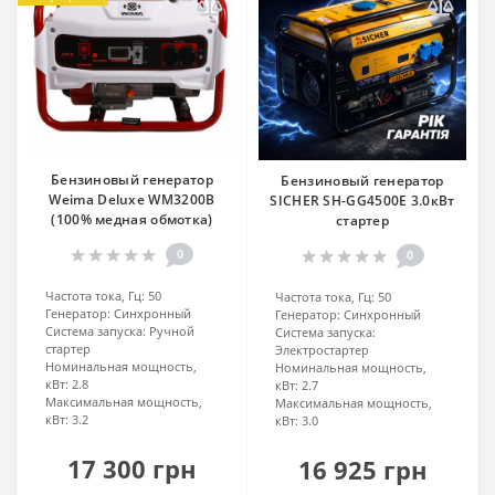
Бензиновый генератор
Бензиновый генератор
Weima Deluxe WM3200B
SICHER SH-GG4500E 3.0кВт
(100% медная обмотка)
стартер
0
0
Частота тока, Гц:
50
Частота тока, Гц:
50
Генератор:
Синхронный
Генератор:
Синхронный
Система запуска:
Ручной
Система запуска:
стартер
Электростартер
Номинальная мощность,
Номинальная мощность,
кВт:
2.8
кВт:
2.7
Максимальная мощность,
Максимальная мощность,
кВт:
3.2
кВт:
3.0
17 300 грн
16 925 грн