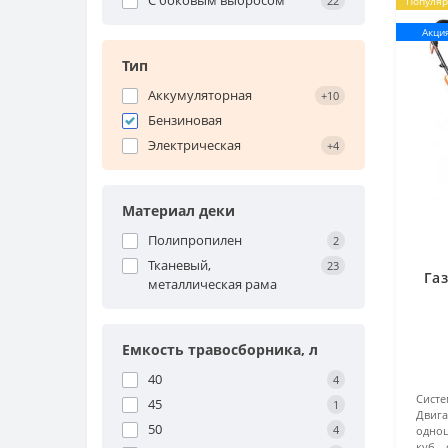
С боковым выбросом
22
Популя
Акци
Тип
Аккумуляторная
+10
Бензиновая
Электрическая
+4
Материал деки
Полипропилен
2
Тканевый,
23
Га
металлическая рама
Емкость травосборника, л
40
4
Систе
45
1
Двига
50
4
одно
куб. 