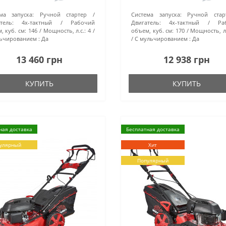
ма запуска:
Ручной стартер
Система запуска:
Ручной стар
тель:
4х-тактный
Рабочий
Двигатель:
4х-тактный
Ра
, куб. см:
146
Мощность, л.с.:
4
объем, куб. см:
170
Мощность, л.
ьчированием :
Да
С мульчированием :
Да
13 460 грн
12 938 грн
КУПИТЬ
КУПИТЬ
ная доставка
Бесплатная доставка
улярный
Хит
Популярный