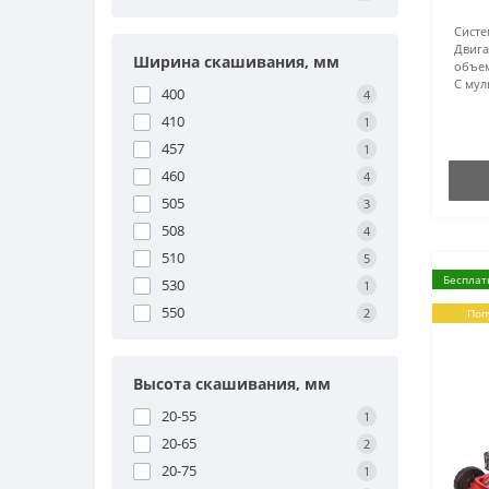
Систе
Двига
Ширина скашивания, мм
объем
С мул
400
4
410
1
457
1
460
4
505
3
508
4
510
5
Бесплат
530
1
550
2
Поп
Высота скашивания, мм
20-55
1
20-65
2
20-75
1