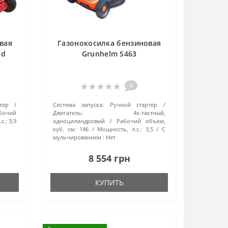
вая
Газонокосилка бензиновая
td
Grunhelm S463
0
тер
Система запуска:
Ручной стартер
бочий
Двигатель:
4х-тактный,
с.:
3,9
одноцилиндровый
Рабочий объем,
куб. см:
146
Мощность, л.с.:
3,5
С
мульчированием :
Нет
8 554 грн
КУПИТЬ