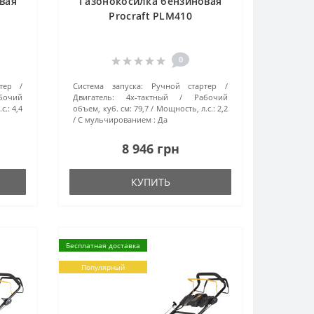
вая
Газонокосилка бензиновая
Procraft PLM410
0
тер
Система запуска:
Ручной стартер
бочий
Двигатель:
4х-тактный
Рабочий
с.:
4,4
объем, куб. см:
79,7
Мощность, л.с.:
2,2
С мульчированием :
Да
8 946 грн
КУПИТЬ
Бесплатная доставка
Популярный