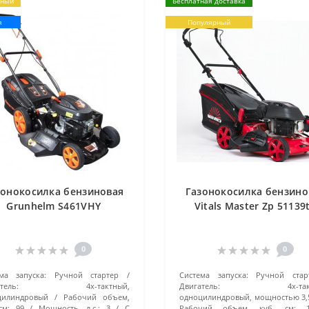
рный
Бесплатная доставка
я
Популярный
зонокосилка бензиновая
Газонокосилка бензино
Grunhelm S461VHY
Vitals Master Zp 51139
0
0
ма запуска:
Ручной стартер
Система запуска:
Ручной стар
тель:
4х-тактный,
Двигатель:
4х-та
цилиндровый
Рабочий объем,
одноцилиндровый, мощностью 3,5
см:
99
Мощность, л.с.:
3
С
Рабочий объем, куб. см: