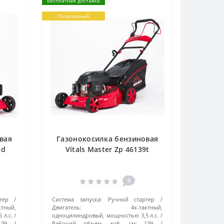
Бесплатная доставка
Популярный
вая
Газонокосилка бензиновая
td
Vitals Master Zp 46139t
0
тер
Система запуска:
Ручной стартер
ктный,
Двигатель:
4х-тактный,
 л.с.
одноцилиндровый, мощностью 3,5 л.с.
139
Рабочий объем, куб. см:
139