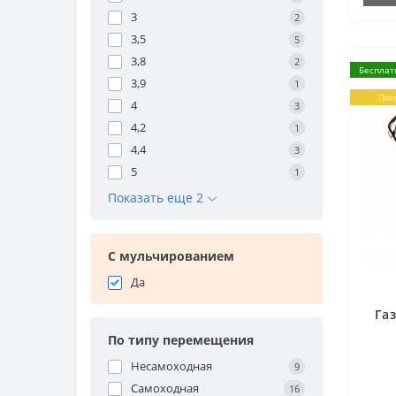
3
2
3,5
5
3,8
2
Бесплат
3,9
1
Поп
4
3
4,2
1
4,4
3
5
1
Показать еще 2
С мульчированием
Да
Га
По типу перемещения
Несамоходная
9
Самоходная
16