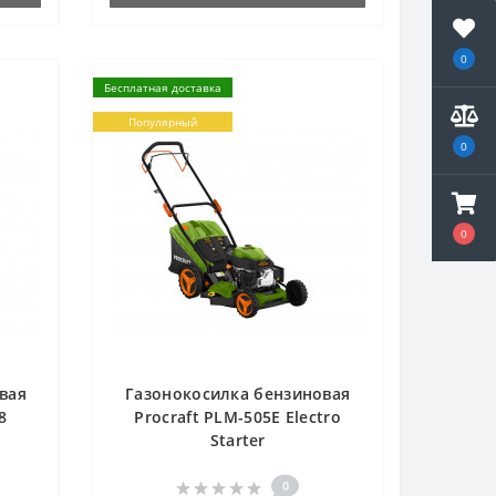
0
Бесплатная доставка
Популярный
0
0
вая
Газонокосилка бензиновая
8
Procraft PLM-505E Electro
Starter
0