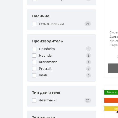
Наличие
Есть в наличии
24
Систе
Двига
Производитель
объем
С мул
Grunhelm
5
Hyundai
6
Kraissmann
1
Procraft
7
Vitals
6
Тип двигателя
Бесплат
4-тактный
25
Поп
Тип запуска