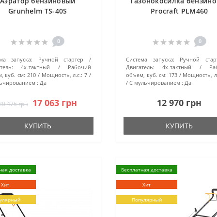
Аэратор бензиновый
Газонокосилка бензино
Grunhelm TS-40S
Procraft PLM460
0
0
ма запуска:
Ручной стартер
Система запуска:
Ручной стар
тель:
4х-тактный
Рабочий
Двигатель:
4х-тактный
Ра
, куб. см:
210
Мощность, л.с.:
7
объем, куб. см:
173
Мощность, л.
ьчированием :
Да
С мульчированием :
Да
17 063 грн
12 970 грн
20 475 грн
КУПИТЬ
КУПИТЬ
ная доставка
Бесплатная доставка
Хит
Хит
улярный
Популярный