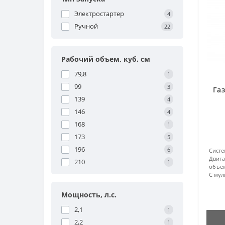
Электростартер
4
Ручной
22
Рабочий объем, куб. см
79,8
1
99
3
Га
139
4
146
4
168
1
173
5
196
6
Систе
Двига
210
1
объем
С мул
Мощность, л.с.
2,1
1
2,2
1