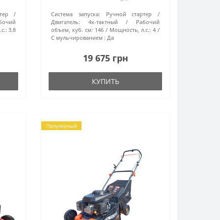
тер
Система запуска:
Ручной стартер
бочий
Двигатель:
4х-тактный
Рабочий
с.:
3.8
объем, куб. см:
146
Мощность, л.с.:
4
С мульчированием :
Да
19 675 грн
КУПИТЬ
Популярный