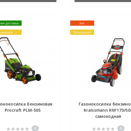
ная доставка
Хит
улярный
Популярный
зонокосилка бензиновая
Газонокосилка бензино
Procraft PLM-505
Kraissmann RM'170/50
самоходная
0
0