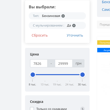
Бенз
Вы выбрали:
Само
Тип:
Бензиновая
С мульчированием :
Да
Сбросить
Уточнить
Популя
Акци
Цена
-
грн
8 тыс.
13 тыс.
19 тыс.
24 тыс.
30 тыс.
Скидка
Только со cкидками
5