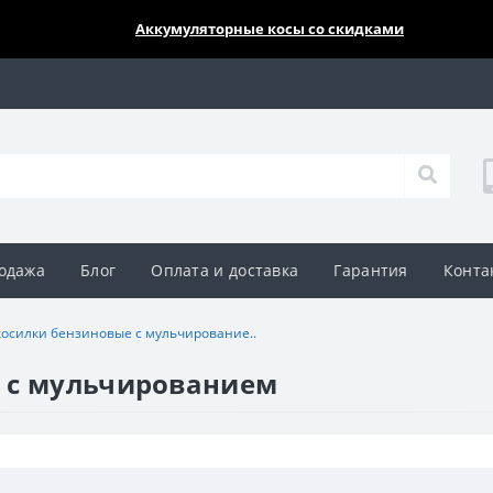
🔥🔥🔥
Аккумуляторные косы со скидками
одажа
Блог
Оплата и доставка
Гарантия
Конта
косилки бензиновые с мульчирование..
 с мульчированием