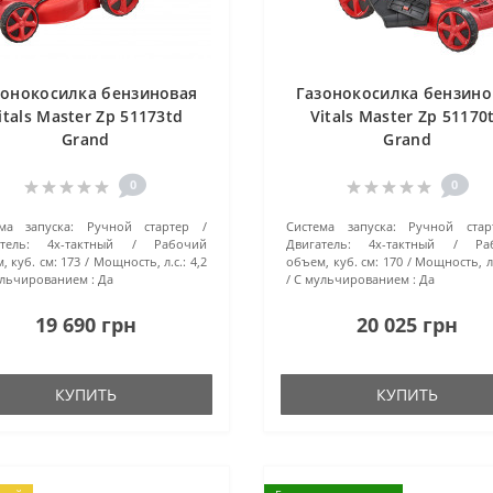
зонокосилка бензиновая
Газонокосилка бензино
itals Master Zp 51173td
Vitals Master Zp 51170
Grand
Grand
0
0
ма запуска:
Ручной стартер
Система запуска:
Ручной стар
тель:
4х-тактный
Рабочий
Двигатель:
4х-тактный
Ра
, куб. см:
173
Мощность, л.с.:
4,2
объем, куб. см:
170
Мощность, л.
льчированием :
Да
С мульчированием :
Да
19 690 грн
20 025 грн
КУПИТЬ
КУПИТЬ