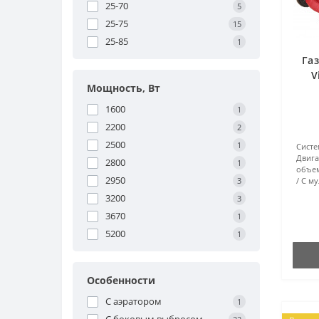
25-70
5
25-75
15
25-85
1
Га
V
Мощность, Вт
1600
1
2200
2
2500
1
Систе
Двига
2800
1
объем
2950
3
С му
3200
3
3670
1
5200
1
Особенности
С аэратором
1