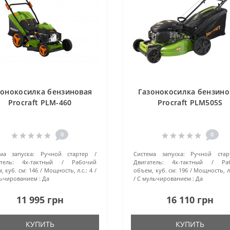
зонокосилка бензиновая
Газонокосилка бензино
Procraft PLM-460
Procraft PLM505S
0
0
ма запуска:
Ручной стартер
Система запуска:
Ручной стар
тель:
4х-тактный
Рабочий
Двигатель:
4х-тактный
Ра
, куб. см:
146
Мощность, л.с.:
4
объем, куб. см:
196
Мощность, л.
ьчированием :
Да
С мульчированием :
Да
11 995 грн
16 110 грн
КУПИТЬ
КУПИТЬ