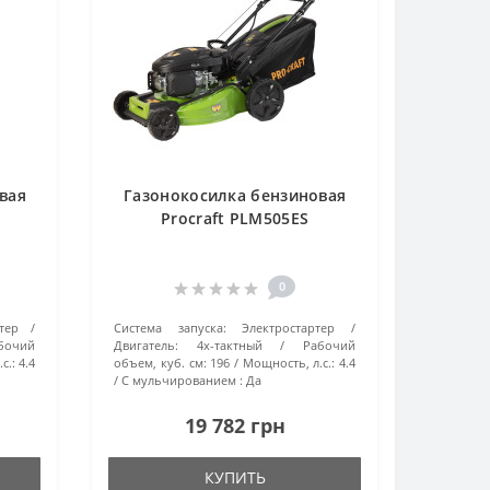
вая
Газонокосилка бензиновая
Procraft PLM505ES
0
тер
Система запуска:
Электростартер
бочий
Двигатель:
4х-тактный
Рабочий
с.:
4.4
объем, куб. см:
196
Мощность, л.с.:
4.4
С мульчированием :
Да
19 782 грн
КУПИТЬ