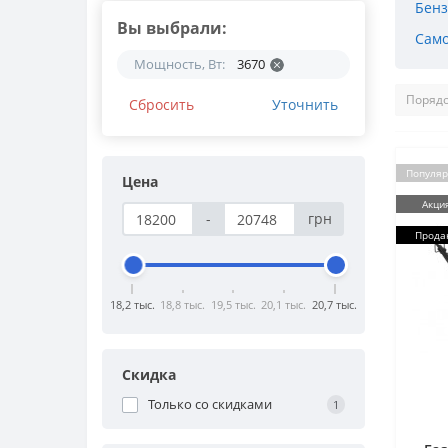
Бенз
Вы выбрали:
Само
Мощность, Вт:
3670
Сбросить
Уточнить
Популя
Цена
Акци
-
грн
Прода
18,2 тыс.
18,8 тыс.
19,5 тыс.
20,1 тыс.
20,7 тыс.
Скидка
Только со cкидками
1