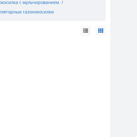
окосилка с мульчированием
уляторные газонокосилки