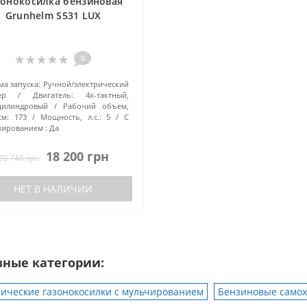
зонокосилка бензиновая
Grunhelm S531 LUX
0
ма запуска:
Ручной/электрический
ер
Двигатель:
4х-тактный,
цилиндровый
Рабочий объем,
см:
173
Мощность, л.с.:
5
С
ированием :
Да
18 200 грн
20 748 грн
НЕТ В НАЛИЧИИ
зные категории:
ические газонокосилки с мульчированием
Бензиновые самох