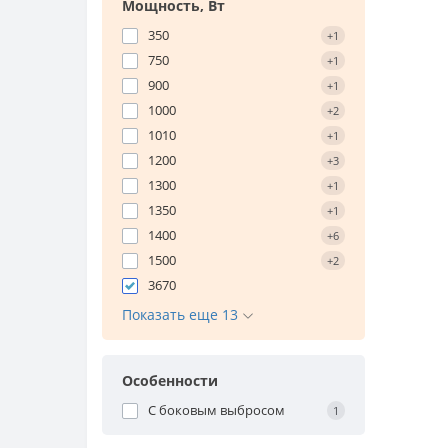
Мощность, Вт
350
+1
750
+1
900
+1
1000
+2
1010
+1
1200
+3
1300
+1
1350
+1
1400
+6
1500
+2
3670
Показать еще 13
Особенности
С боковым выбросом
1