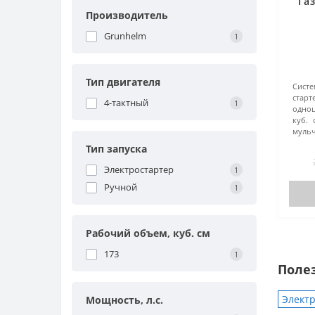
Га
Производитель
Grunhelm
1
Тип двигателя
Систе
старт
4-тактный
1
одно
куб. 
мульч
Тип запуска
Электростартер
1
Ручной
1
Рабочий объем, куб. см
173
1
Поле
Электр
Мощность, л.с.