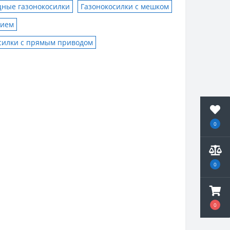
ные газонокосилки
Газонокосилки с мешком
нием
силки с прямым приводом
0
0
0