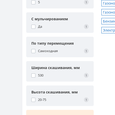
5
1
Газоно
Газоно
С мульчированием
Бензин
Да
1
Электр
По типу перемещения
Самоходная
1
Ширина скашивания, мм
530
1
Высота скашивания, мм
20-75
1