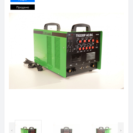
Продано
<
>