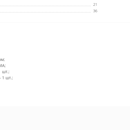
21
36
ом;
МА;
 шт.;
1 шт.;