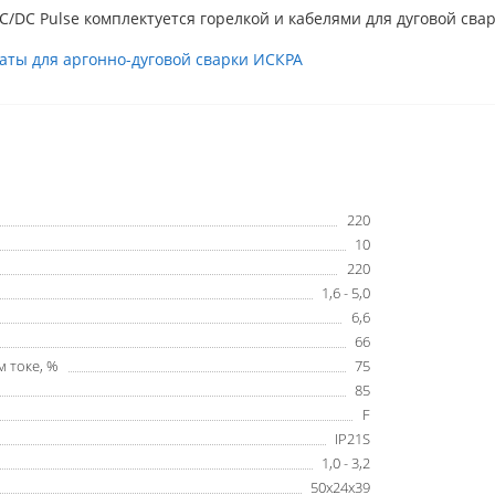
C/DC Pulse комплектуется горелкой и кабелями для дуговой свар
аты для аргонно-дуговой сварки ИСКРА
220
10
220
1,6 - 5,0
6,6
66
 токе, %
75
85
F
IP21S
1,0 - 3,2
50x24x39