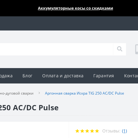
🔥🔥🔥
Аккумуляторные косы со скидками
одажа
Блог
Оплата и доставка
Гарантия
Конта
но-дуговой сварки
Аргонная сварка Искра TIG 250 AC/DC Pulse
250 AC/DC Pulse
Отзывы:
(1)