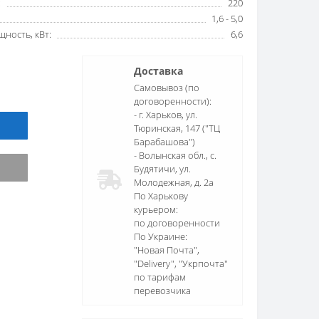
:
220
1,6 - 5,0
ность, кВт:
6,6
Доставка
Самовывоз (по
договоренности):
- г. Харьков, ул.
Тюринская, 147 ("ТЦ
Барабашова")
- Волынская обл., c.
Будятичи, ул.
Молодежная, д. 2а
По Харькову
курьером:
по договоренности
По Украине:
"Новая Почта",
"Delivery", "Укрпочта"
по тарифам
перевозчика