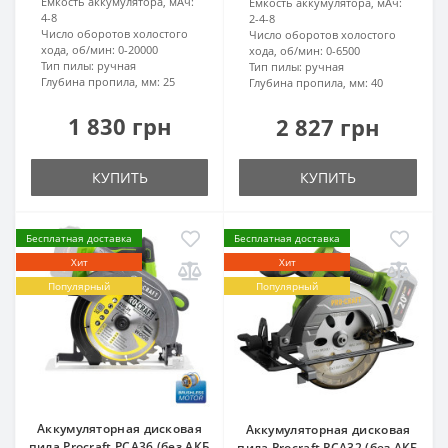
Емкость аккумулятора, мАч:
Емкость аккумулятора, мАч:
4-8
2-4-8
Число оборотов холостого
Число оборотов холостого
хода, об/мин:
0-20000
хода, об/мин:
0-6500
Тип пилы:
ручная
Тип пилы:
ручная
Глубина пропила, мм:
25
Глубина пропила, мм:
40
1 830 грн
2 827 грн
КУПИТЬ
КУПИТЬ
Бесплатная доставка
Бесплатная доставка
Хит
Хит
Популярный
Популярный
Аккумуляторная дисковая
Аккумуляторная дисковая
пила Procraft PCA36 (без АКБ
пила Procraft PCA32 (без АКБ