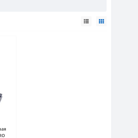
вая
RO