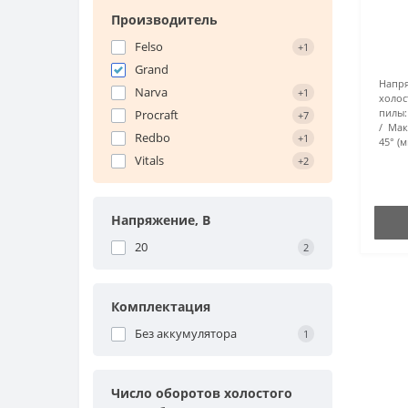
Производитель
Felso
+1
Grand
Напря
Narva
+1
холос
пилы:
Procraft
+7
Мак
Redbo
+1
45° (м
Vitals
+2
Напряжение, В
20
2
Комплектация
Без аккумулятора
1
Число оборотов холостого