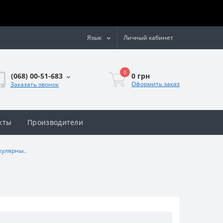
Язык
Личный кабинет
0
0 грн
(068) 00-51-683
Оформить заказ
Заказать звонок
кты
Производители
улярны..