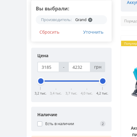
Акку
Вы выбрали:
Производитель:
Grand
Сбросить
Уточнить
Популя
Цена
-
грн
3,2 тыс.
3,4 тыс.
3,7 тыс.
4,0 тыс.
4,2 тыс.
Наличие
Есть в наличии
2
Ак
п