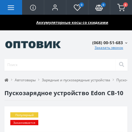
0
0
0
🔥🔥🔥
Аккумуляторные косы со скидками
(068) 00-51-683
Заказать звонок
Автотовары
Зарядные и пускозарядные устройства
Пуско-за
Пускозарядное устройство Edon CB-10
Популярный
Заканчивается