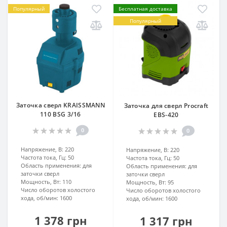
Популярный
Бесплатная доставка
Популярный
Заточка сверл KRAISSMANN
Заточка для сверл Procraft
110 BSG 3/16
EBS-420
0
0
Напряжение, В:
220
Напряжение, В:
220
Частота тока, Гц:
50
Частота тока, Гц:
50
Область применения:
для
Область применения:
для
заточки сверл
заточки сверл
Мощность, Вт:
110
Мощность, Вт:
95
Число оборотов холостого
Число оборотов холостого
хода, об/мин:
1600
хода, об/мин:
1600
1 378 грн
1 317 грн