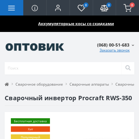
0
0
0
🔥🔥🔥
Аккумуляторные косы со скидками
(068) 00-51-683
Заказать звонок
Сварочное оборудование
Сварочные аппараты
Сварочные 
Сварочный инвертор Procraft RWS-350
Бесплатная доставка
Хит
Популярный