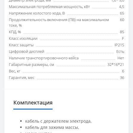
Максимальная потребляемая мощность, кВт
4,5
Напряжение холостого хода, В
65
Продолжительность включения (ПВ) на максимальном
60
токе, %
КПД, %
85
Класс изоляции
F
Класс защиты
IP21S
Цифровой дисплей
Есть
Наличие транспортировочного кейса
Нет
Габаритные размеры, см
32*16*21
Вес, кг
6
Гарантия, мес
36
Комплектация
кабель с держателем электрода,
кабель для зажима массы,