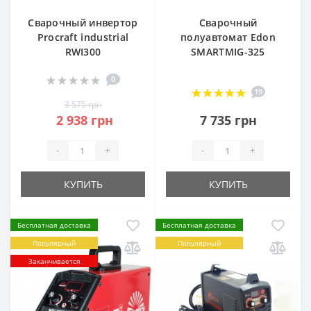
Сварочный инвертор
Сварочный
Procraft industrial
полуавтомат Edon
RWI300
SMARTMIG-325
0
19
3 575 грн
2 938 грн
7 735 грн
-
+
-
+
КУПИТЬ
КУПИТЬ
Бесплатная доставка
Бесплатная доставка
Популярный
Популярный
Заканчивается