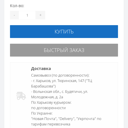
Кол-во:
-
+
КУПИТЬ
БЫСТРЫЙ ЗАКАЗ
Доставка
Самовывоз (по договоренности):
- г. Харьков, ул. Тюринская, 147 ("ТЦ
Барабашова")
- Волынская обл., c. Будятичи, ул.
Молодежная, д. 2а
По Харькову курьером:
по договоренности
По Украине:
"Новая Почта", "Delivery", "Укрпочта" по
тарифам перевозчика