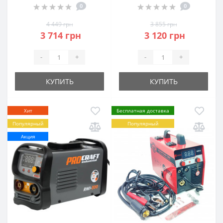
0
0
4 449 грн
3 855 грн
3 714 грн
3 120 грн
-
+
-
+
КУПИТЬ
КУПИТЬ
Хит
Бесплатная доставка
Популярный
Популярный
Акция