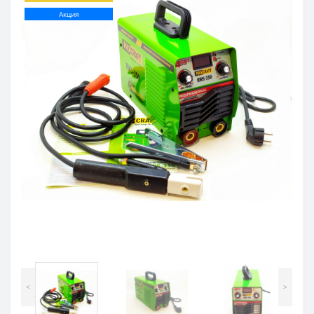
Акция
<
>