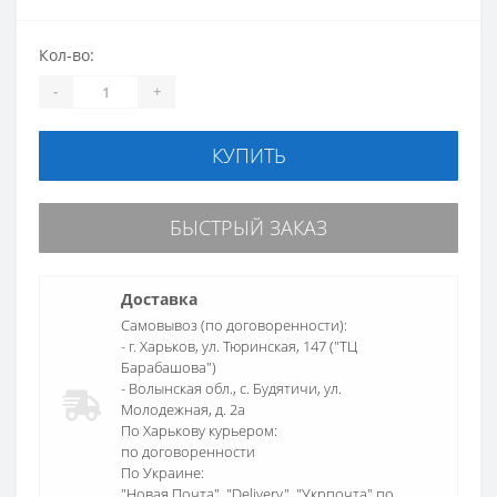
Кол-во:
-
+
КУПИТЬ
БЫСТРЫЙ ЗАКАЗ
Доставка
Самовывоз (по договоренности):
- г. Харьков, ул. Тюринская, 147 ("ТЦ
Барабашова")
- Волынская обл., c. Будятичи, ул.
Молодежная, д. 2а
По Харькову курьером:
по договоренности
По Украине:
"Новая Почта", "Delivery", "Укрпочта" по