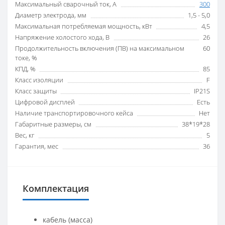
Максимальный сварочный ток, А
300
Диаметр электрода, мм
1,5 - 5,0
Максимальная потребляемая мощность, кВт
4,5
Напряжение холостого хода, В
26
Продолжительность включения (ПВ) на максимальном
60
токе, %
КПД, %
85
Класс изоляции
F
Класс защиты
IP21S
Цифровой дисплей
Есть
Наличие транспортировочного кейса
Нет
Габаритные размеры, см
38*19*28
Вес, кг
5
Гарантия, мес
36
Комплектация
кабель (масса)