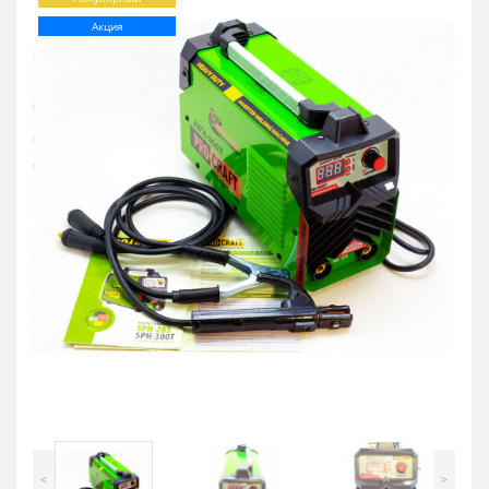
Акция
<
>