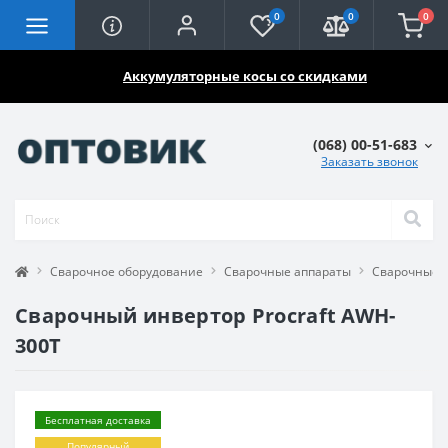
0
0
0
🔥🔥🔥
Аккумуляторные косы со скидками
(068) 00-51-683
Заказать звонок
Сварочное оборудование
Сварочные аппараты
Сварочные 
Сварочный инвертор Procraft AWH-
300T
Бесплатная доставка
Популярный